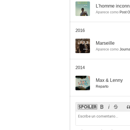
--
L'homme inconn
Aparece como
Post Of
2016
7.7
Marseille
Aparece como
Journa
2014
--
Max & Lenny
Reparto