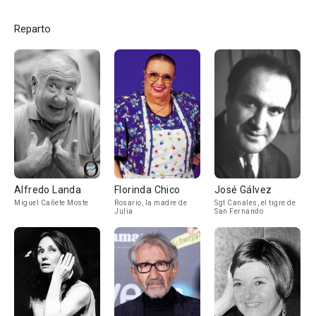
Reparto
Alfredo Landa
Florinda Chico
José Gálvez
Miguel Cañete Moste
Rosario, la madre de
Sgt Canales, el tigre de
Julia
San Fernando