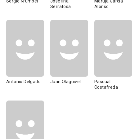
Sergio Krumbel
Josefina
Maruja García
Serratosa
Alonso
Antonio Delgado
Juan Olaguivel
Pascual
Costafreda