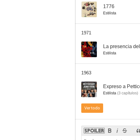
6.0
1776
Estilista
Dakota Lil
1971
5.8
--
La presencia del
Estilista
1963
--
Expreso a Pettic
Estilista
(
3
capítulos
)
Doble vida
Ver todo
5.5