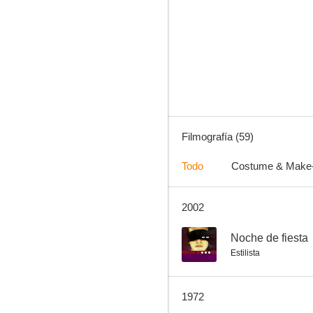
Almas desnudas
6.3
Filmografía (59)
Todo
Costume & Make
2002
Fuerza bruta
6.0
--
Noche de fiesta
Estilista
1972