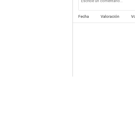
Fecha
Valoración
V
Terror en la noche
--
La presencia del diablo
--