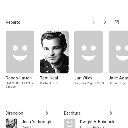
Reparto
Rondo Hatton
Tom Neal
Jan Wiley
Jane Ada
Hal Moffet AKA 'The
Clifford Scott
Virginia Rogers Scott
Helen Paige
Creeper'
Dirección
Escritura
Jean Yarbrough
Dwight V. Babcock
Director
Guión, Historia