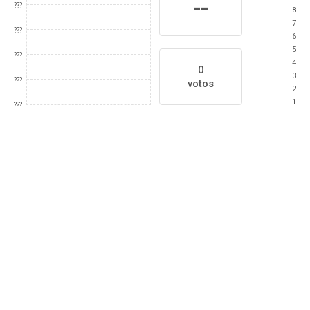
--
???
8
7
???
6
5
???
4
0
3
???
votos
2
1
???