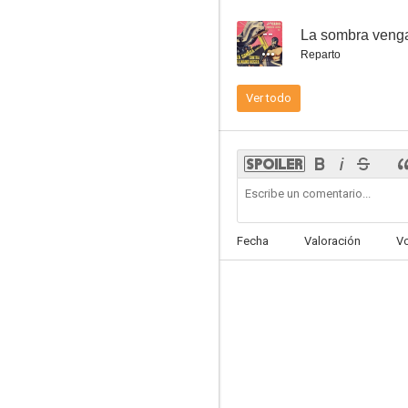
--
La sombra venga
Reparto
Ver todo
La sombra vengadora vs. La mano negra
--
Fecha
Valoración
V
Camelia
--