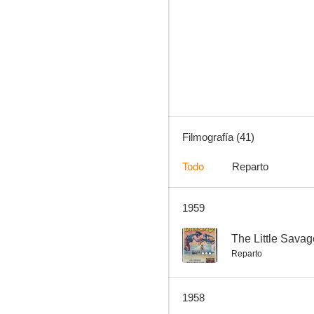
El siete machos
--
Filmografía (41)
Todo
Reparto
1959
Calibre 44
--
--
The Little Savag
Reparto
1958