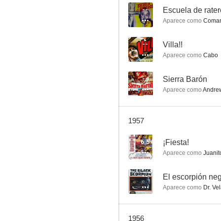
--
Escuela de rate
Aparece como
Coman
Villa!!
--
Villa!!
Aparece como
Cabo
--
--
Sierra Barón
Aparece como
Andre
1957
6.5
¡Fiesta!
Aparece como
Juanit
El secreto de Pancho Villa
--
--
El escorpión ne
Aparece como
Dr. Ve
1956