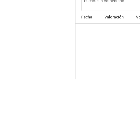
Fecha
Valoración
V
El pato Donald: Pato Donald y el Gorila
7.7
Pato Donald: El amor es cosa de dos
7.3