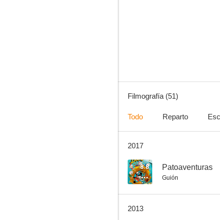
Pato Donald: Problemas de motor
10
Filmografía (51)
Todo
Reparto
Esc
2017
Pato Donald: Buenos exploradores
8.8
8.8
Patoaventuras
Guión
2013