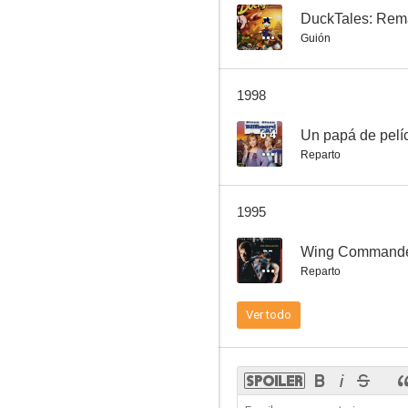
--
DuckTales: Rem
Guión
Patoaventuras
1998
8.4
6.4
Un papá de pelí
Reparto
1995
--
Wing Commander
Reparto
Pato Donald: El primo Gus
Ver todo
8.0