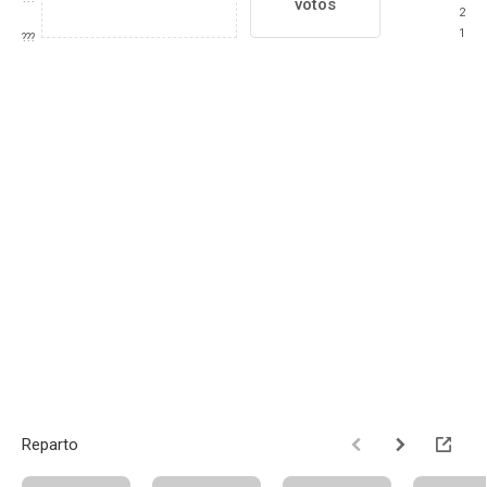
votos
2
1
???
Reparto