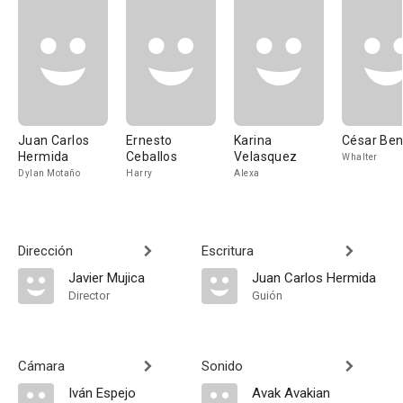
Juan Carlos
Ernesto
Karina
César Ben
Hermida
Ceballos
Velasquez
Whalter
Dylan Motaño
Harry
Alexa
Dirección
Escritura
Javier Mujica
Juan Carlos Hermida
Director
Guión
Cámara
Sonido
Iván Espejo
Avak Avakian