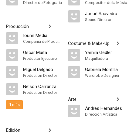
Director de Fotografía
Compositor de la Música Original
Josué Saavedra
Sound Director
Producción
Iounn Media
Compañía de Produccion
Costume & Make-Up
Oscar Maita
Yamila Gedler
Productor Ejecutivo
Maquilladora
Miguel Delgado
Gabriela Montilla
Production Director
Wardrobe Designer
Nelson Carranza
Production Director
Arte
1 más
Andrés Hernandes
Dirección Artística
Edición