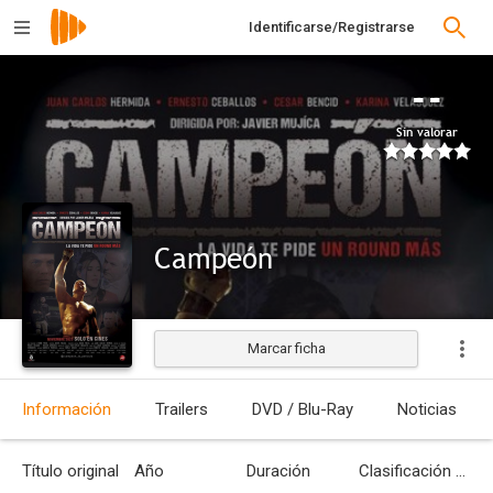
Identificarse/Registrarse
--
Sin valorar
Campeón
Marcar ficha
Estrenada
Información
Trailers
DVD / Blu-Ray
Noticias
Título original
Año
Duración
Clasificación por edades