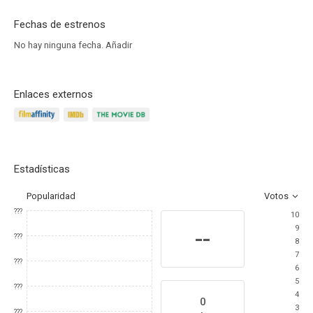
Fechas de estrenos
No hay ninguna fecha.
Añadir
Enlaces externos
Estadísticas
Popularidad
Votos
???
10
9
--
???
8
7
???
6
5
???
4
0
3
???