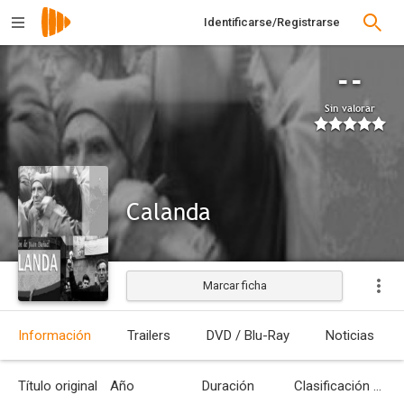
Identificarse/Registrarse
--
Sin valorar
Calanda
Marcar ficha
Estrenada
Información
Trailers
DVD / Blu-Ray
Noticias
Título original
Año
Duración
Clasificación por edades