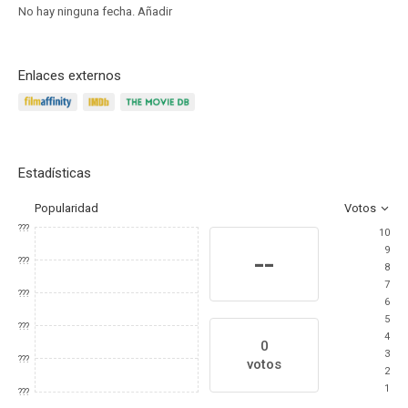
No hay ninguna fecha.
Añadir
Enlaces externos
Estadísticas
Popularidad
Votos
???
10
9
--
???
8
7
???
6
5
???
4
0
3
???
votos
2
1
???