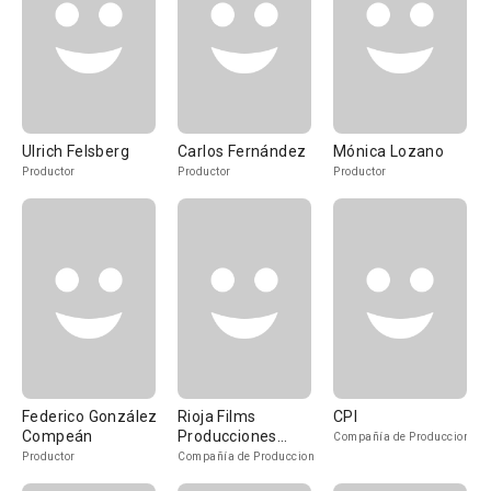
Ulrich Felsberg
Carlos Fernández
Mónica Lozano
Productor
Productor
Productor
Federico González
Rioja Films
CPI
Compeán
Producciones
Compañía de Produccion
Cinematográficas
Productor
Compañía de Produccion
S.L