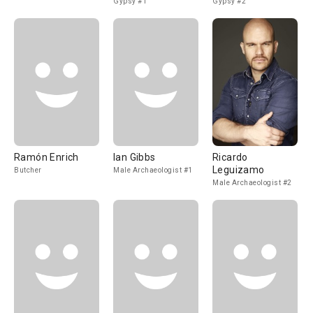
Gypsy #1
Gypsy #2
Ramón Enrich
Ian Gibbs
Ricardo
Leguizamo
Butcher
Male Archaeologist #1
Male Archaeologist #2