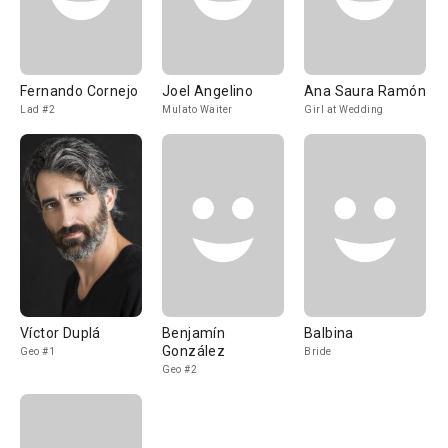
Fernando Cornejo
Joel Angelino
Ana Saura Ramón
Lad #2
Mulato Waiter
Girl at Wedding
Víctor Duplá
Benjamín
Balbina
González
Geo #1
Bride
Geo #2