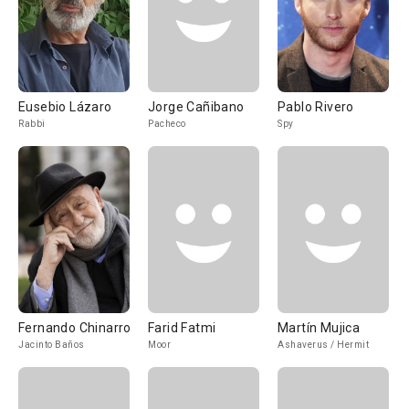
Eusebio Lázaro
Jorge Cañibano
Pablo Rivero
Rabbi
Pacheco
Spy
Fernando Chinarro
Farid Fatmi
Martín Mujica
Jacinto Baños
Moor
Ashaverus / Hermit