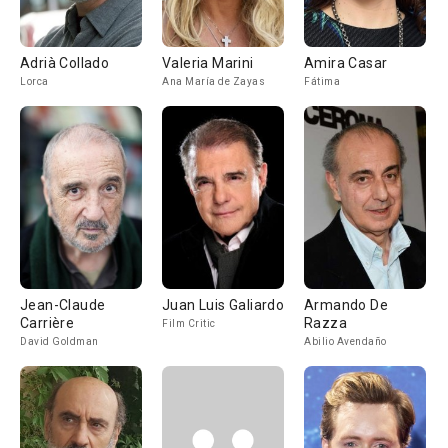
Adrià Collado
Valeria Marini
Amira Casar
Lorca
Ana María de Zayas
Fátima
Jean-Claude
Juan Luis Galiardo
Armando De
Carrière
Razza
Film Critic
David Goldman
Abilio Avendaño