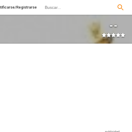
tificarse/Registrarse
--