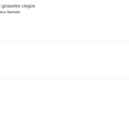
 girasoles ciegos
era Operator
 Perico
Gay Club
Historia de 'S'
--
--
--
abio
Beatriz
A la legión le gustan las mujeres... y a las mujeres, les gusta la legión