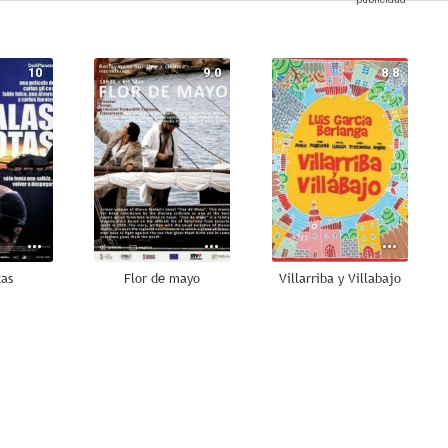
10
9.0
8.8
tas
Flor de mayo
Villarriba y Villabajo
5.8
5.3
5.0