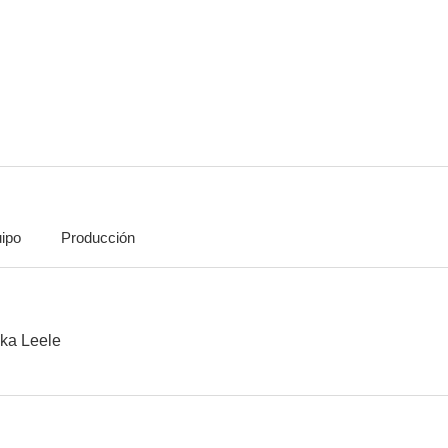
El crimen de Cuenca
Visanteta, estáte quieta
Parran
--
--
ipo
Producción
La mirada de Ouka Leele
Cartas de Sorolla
Arroz y ta
--
--
ka Leele