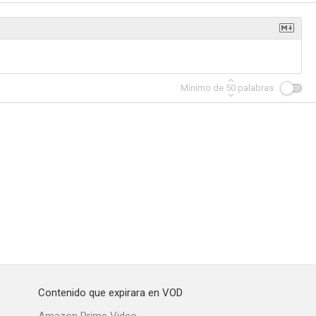
Mínimo de
50
palabras
Contenido que expirara en VOD