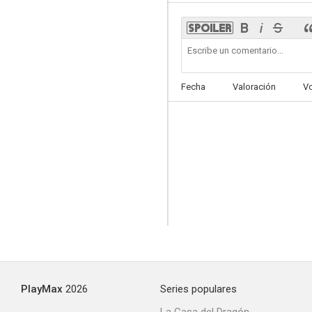
El alijo
Fecha
Valoración
V
PlayMax
2026
Series populares