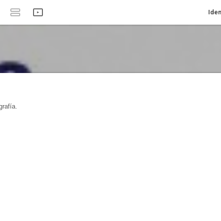
Iden
rafía.