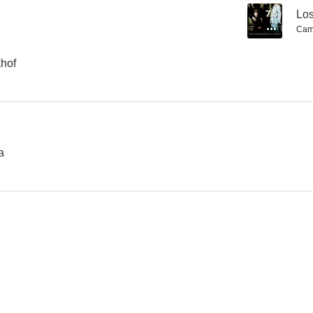
7.5
Los
Cam
Terroristas
Café, coca y puro
Buscando a
hof
--
--
a
Las eróticas vacaciones de Stela
Más fina que las gallinas
El monos
--