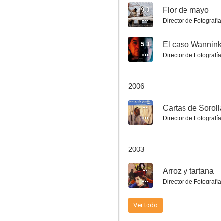
9.0
Flor de mayo
Director de Fotografía
Viento de cólera
5.3
El caso Wannink
Director de Fotografía
--
2006
--
Cartas de Soroll
Director de Fotografía
2003
Tiempos de constitución
--
Arroz y tartana
--
Director de Fotografía
Ver todo