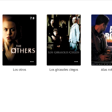
7.8
7.5
Los otros
Los girasoles ciegos
Alas ro
7.1
6.5