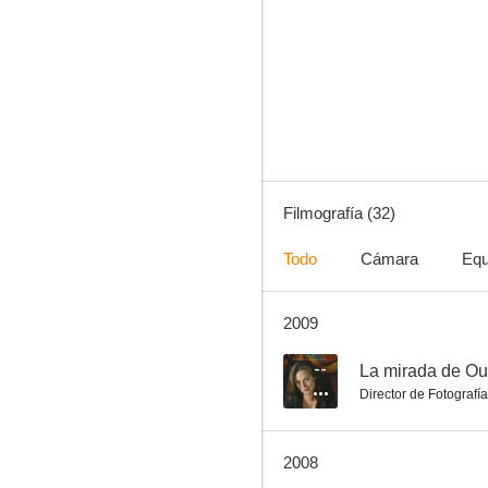
El séptimo día
3.5
Filmografía (32)
Todo
Cámara
Equ
2009
Segunda piel
--
--
La mirada de Ou
Director de Fotografía
2008