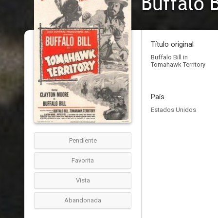
Buffalo 
Título original
Buffalo Bill in
Tomahawk Territory
País
Estados Unidos
Pendiente
Favorita
Vista
Abandonada