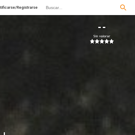
tificarse/Registrarse
--
Sin valorar