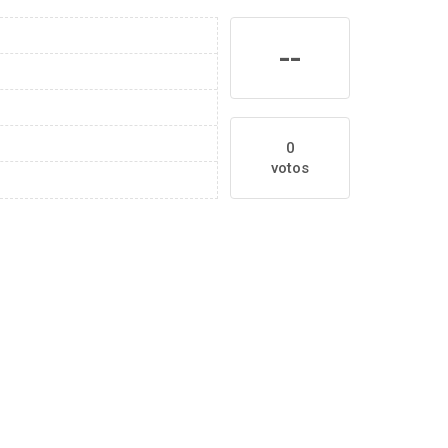
--
0
votos