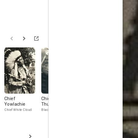
Chief
Chief
Charlie Hughes
Eddie Phill
Yowlachie
Thundercloud
Pinfeathers
Blake
Chief White Cloud
Black Hawk