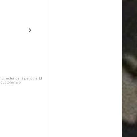
irector de la película. El
oductoras y/o