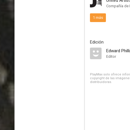
United Artis
Compañía de 
1 más
Edición
Edward Phill
Editor
PlayMax solo ofrece inform
copyright de las imágenes
distribuidoras.