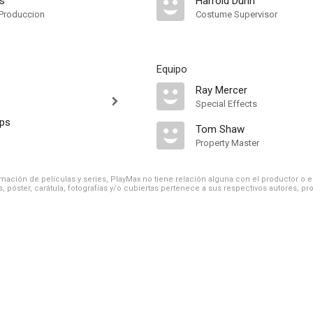
ts
Harrold Dunn
Produccion
Costume Supervisor
Equipo
Ray Mercer
Special Effects
ips
Tom Shaw
Property Master
ación de películas y series, PlayMax no tiene relación alguna con el productor o el d
, póster, carátula, fotografías y/o cubiertas pertenece a sus respectivos autores, pr