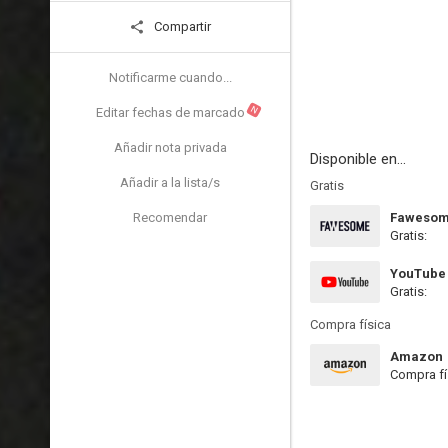
Compartir
Notificarme cuando...
N
Editar fechas de marcado
Añadir nota privada
Disponible en...
Añadir a la lista/s
Gratis
Recomendar
Faweso
Gratis:
YouTube
Gratis:
Compra física
Amazon
Compra fí