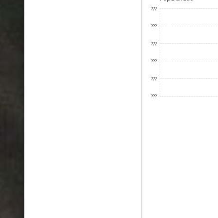
???
???
???
???
???
???