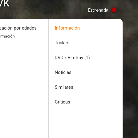
wk
Estrenada
icación por edades
Información
ormación
Trailers
DVD / Blu-Ray
(1)
Noticias
Similares
Críticas