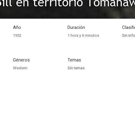
Bill en territorio Tomaha
Año
Duración
Clasif
1952
1 hora y 6 minutos
Sin inf
Géneros
Temas
Western
Sin temas