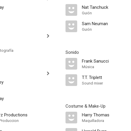
ay
Nat Tanchuck
Guión
Sam Neuman
Guión
tografía
Sonido
Frank Sanucci
Música
T.T. Triplett
ey
Sound mixer
ay
Costume & Make-Up
z Productions
Harry Thomas
Produccion
Maquilladora