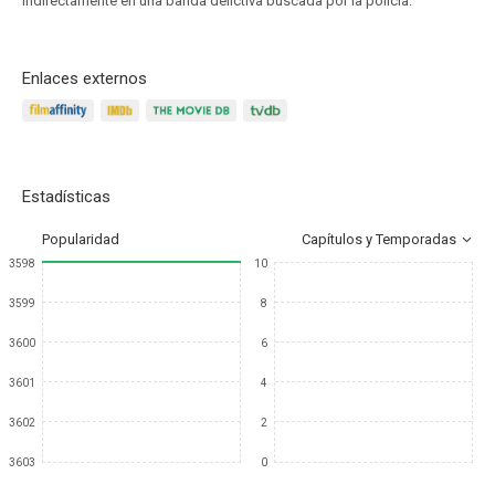
indirectamente en una banda delictiva buscada por la policía.
Enlaces externos
Estadísticas
Popularidad
Capítulos y Temporadas
3598
10
3599
8
3600
6
3601
4
3602
2
3603
0