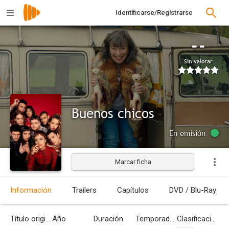
Identificarse/Registrarse
--
Sin valorar
Buenos chicos
En emisión
Marcar ficha
Información
Trailers
Capítulos
DVD / Blu-Ray
Título original
Año
Duración
Temporadas
Clasificación por edades