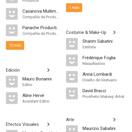
Productor
1 más
Casanova Multimedia
Compañía de Produccion
Panache Productions
Costume & Make-Up
Compañía de Produccion
Sharim Sabatini
15 más
Estilista
Frédérique Foglia
Maquilladora
Edición
Anna Lombardi
Mauro Bonanni
Diseño de Vestuario
Editor
David Bracci
Aline Hervé
Prosthetic Makeup Artist
Assistant Editor
Arte
Efectos Visuales
Maurizio Sabatini