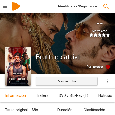
Identificarse/Registrarse
--
Sin valorar
Brutti e cattivi
Estrenada
Marcar ficha
Información
Trailers
DVD / Blu-Ray
(1)
Noticias
Título original
Año
Duración
Clasificación por edades