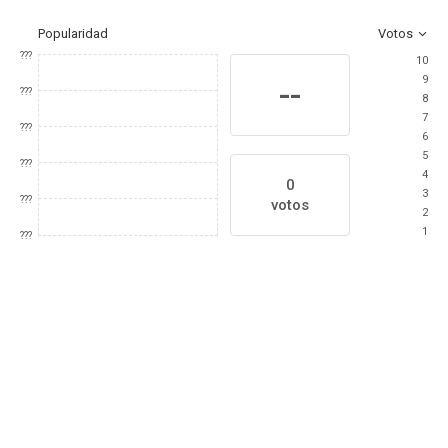
Popularidad
Votos
???
10
9
--
???
8
7
???
6
5
???
4
0
3
???
votos
2
1
???