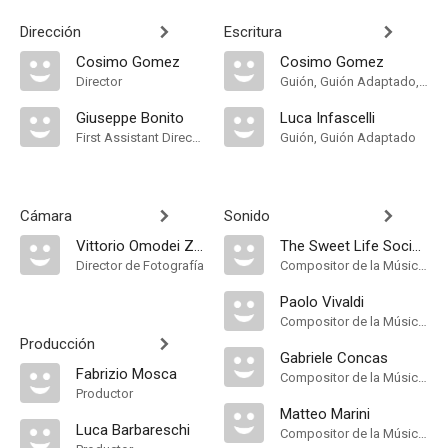
Dirección
Escritura
Cosimo Gomez
Cosimo Gomez
Director
Guión, Guión Adaptado, Historia
Giuseppe Bonito
Luca Infascelli
First Assistant Director
Guión, Guión Adaptado
Cámara
Sonido
Vittorio Omodei Zorini
The Sweet Life Society
Director de Fotografía
Compositor de la Música Original
Paolo Vivaldi
Compositor de la Música Original
Producción
Gabriele Concas
Fabrizio Mosca
Compositor de la Música Original
Productor
Matteo Marini
Luca Barbareschi
Compositor de la Música Original