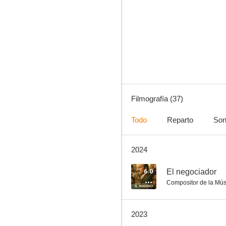
Locas de alegría
5.5
Filmografía (37)
Todo
Reparto
Son
2024
Enrico Piaggio: Un sueño italiano
2.0
6.0
El negociador
Compositor de la Mús
2023