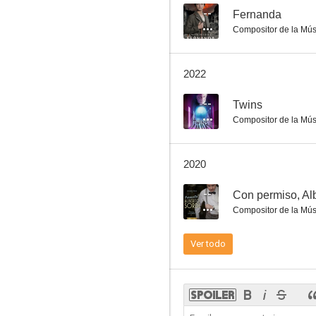
--
Fernanda
Compositor de la Mús
Barabbas
2022
--
--
Twins
Compositor de la Mús
2020
--
Con permiso, Alb
Compositor de la Mús
Renacer
Ver todo
--