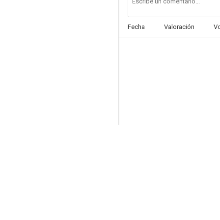
Fecha
Valoración
V
Rocco Chinnici, e così lieve il tuo bacio sulla fronte
--
Il contagio
--