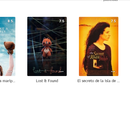
8.5
7.5
7.5
Vuela como una mariposa
Lost & Found
El secreto de la isla de las focas
7.0
6.6
6.5