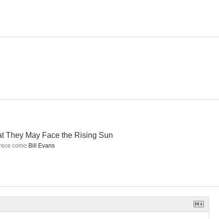
Name
Point of no Return
La leyenda de Longwood
--
--
--
t They May Face the Rising Sun
rece como
Bill Evans
Contracorriente (The Butcher Boy)
Hamish Macbeth
Words Upon the Window Pane