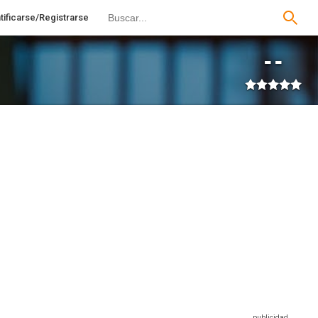
tificarse/Registrarse
--