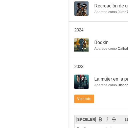
--
Recreación de u
Aparece como
Juror 
That They May Face the Rising Sun
2024
--
7.1
Bodkin
Aparece como
Cathal
2023
7.3
La mujer en la p
Aparece como
Bishop
Stella Days
Ver todo
--