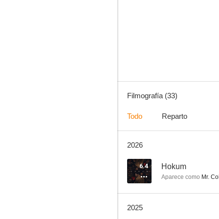
La mujer en la pared
6.4
Filmografía (33)
Todo
Reparto
2026
Hokum
--
6.4
Hokum
Aparece como
Mr. Co
2025