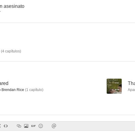
n asesinato
7
Refugio
Lost & Found
Without 
--
--
(
4
capítulos
)
ared
--
Tha
 Brendan Rice
(
1
capítulo
)
Apa
Sunshower
A Love Divided
--
--