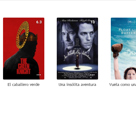
6.3
10
El caballero verde
Una insólita aventura
7.1
7.0