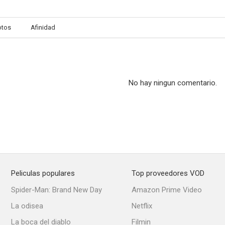
otos
Afinidad
El magistrado inglés
The Ballroom of Romance
No hay ningun comentario.
Peliculas populares
Top proveedores VOD
Spider-Man: Brand New Day
Amazon Prime Video
La odisea
Netflix
La boca del diablo
Filmin