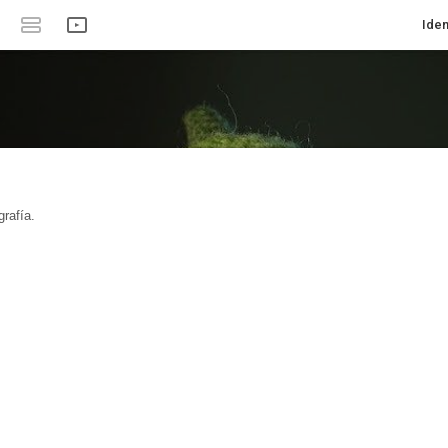
Iden
rafía.