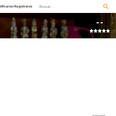
tificarse/Registrarse
--