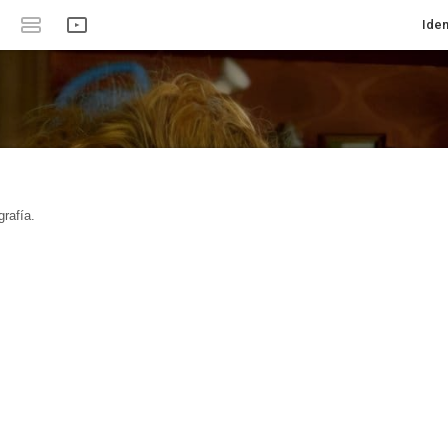
Iden
rafía.