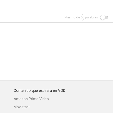
Mínimo de
50
palabras
Contenido que expirara en VOD
Amazon Prime Video
Movistar+