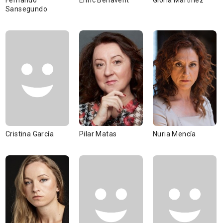
Fernando
Enric Benavent
Gloria Martínez
Sansegundo
Cristina García
Pilar Matas
Nuria Mencía