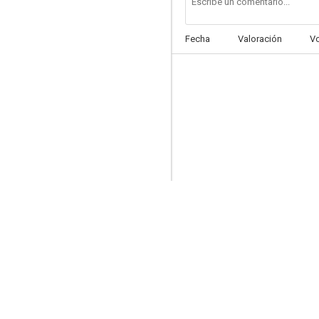
Fecha
Valoración
V
La Marie du Port
--
La taverne du poisson couronné
--