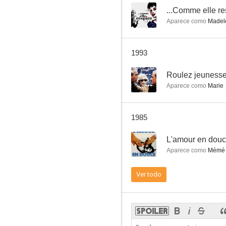
--
...Comme elle re
Aparece como
Madel
Bébert et l'omnibus
1993
--
--
Roulez jeunesse
Aparece como
Marie
1985
--
L'amour en dou
Aparece como
Mémé 
Coiffeur pour dames
Ver todo
--