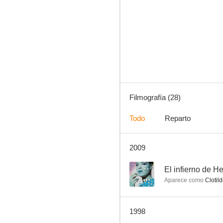
...Comme elle respire
--
Filmografía (28)
Todo
Reparto
2009
La vida conyugal (Françoise)
--
--
El infierno de H
Aparece como
Clotild
1998