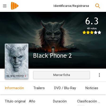
Identificarse/Registrarse
6.3
48 votos
Black Phone 2
Marcar ficha
Estrenada
Información
Trailers
DVD / Blu-Ray
Noticias
Título original
Año
Duración
Clasificación por edades