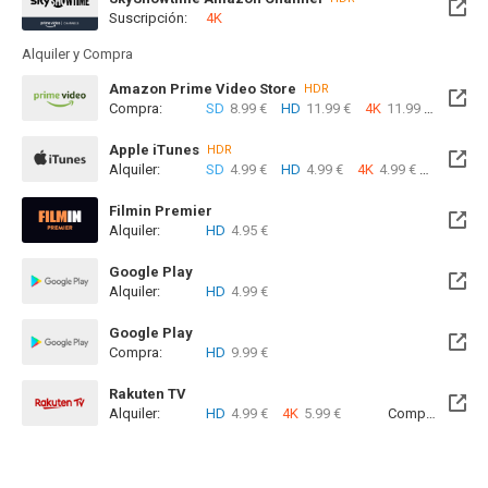
Suscripción:
4K
Alquiler y Compra
Amazon Prime Video Store
HDR
Compra:
SD
8.99 €
HD
11.99 €
4K
11.99 €
Apple iTunes
HDR
Alquiler:
SD
4.99 €
HD
4.99 €
4K
4.99 €
Com
Filmin Premier
Alquiler:
HD
4.95 €
Disponible hasta el Mié, 03 Feb 2027 (Quedan 5 meses)
Google Play
Alquiler:
HD
4.99 €
Google Play
Compra:
HD
9.99 €
Rakuten TV
Alquiler:
HD
4.99 €
4K
5.99 €
Compra:
SD
8