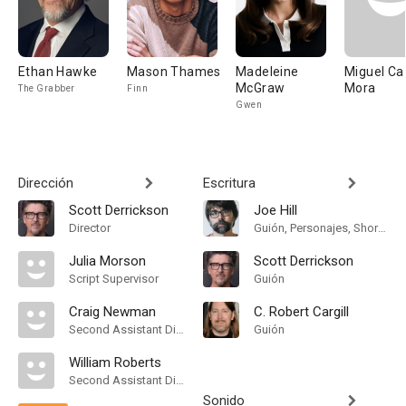
Ethan Hawke
Mason Thames
Madeleine
Miguel Ca
McGraw
Mora
The Grabber
Finn
Gwen
Dirección
Escritura
Scott Derrickson
Joe Hill
Director
Guión, Personajes, Short Story
Julia Morson
Scott Derrickson
Script Supervisor
Guión
Craig Newman
C. Robert Cargill
Second Assistant Director
Guión
William Roberts
Second Assistant Director
Sonido