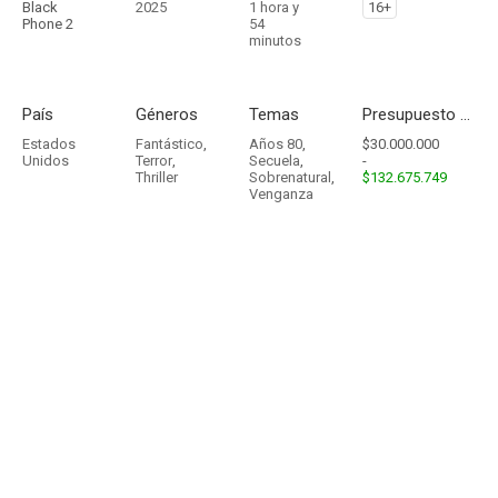
Black
2025
1 hora y
16+
Phone 2
54
minutos
País
Géneros
Temas
Presupuesto - Ingresos
Estados
Fantástico
,
Años 80
,
$30.000.000
Unidos
Terror
,
Secuela
,
-
Thriller
Sobrenatural
,
$132.675.749
Venganza