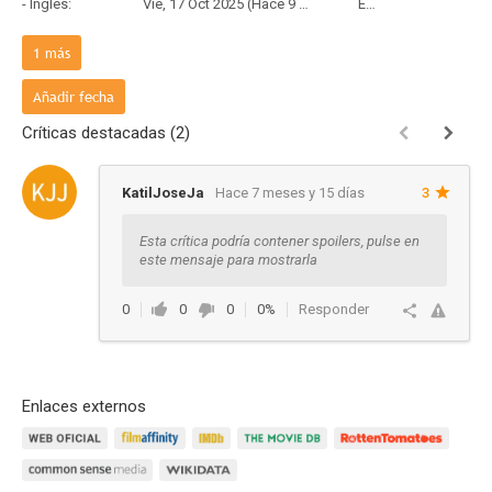
- Inglés:
Vie, 17 Oct 2025 (Hace 9 meses y 19 días)
Estreno
Francia:
1
más
- Frances:
Mié, 15 Oct 2025 (Hace 9 meses y 21 días)
Estreno
Añadir fecha
Críticas destacadas (2)
KatilJoseJa
Hace 7 meses y 15 días
3
Esta crítica podría contener spoilers, pulse en
este mensaje para mostrarla
0
0
0
0%
Responder
Enlaces externos