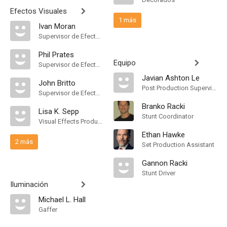
Efectos Visuales
1 más
Ivan Moran
Supervisor de Efectos Visuales
Phil Prates
Equipo
Supervisor de Efectos Visuales
Javian Ashton Le
John Britto
Post Production Supervisor
Supervisor de Efectos Visuales
Branko Racki
Lisa K. Sepp
Stunt Coordinator
Visual Effects Producer
Ethan Hawke
2 más
Set Production Assistant
Gannon Racki
Stunt Driver
Iluminación
Michael L. Hall
Gaffer