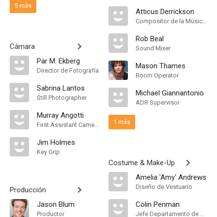
5 más
Atticus Derrickson
Compositor de la Música Original
Rob Beal
Cámara
Sound Mixer
Pär M. Ekberg
Mason Thames
Director de Fotografía
Boom Operator
Sabrina Lantos
Michael Giannantonio
Still Photographer
ADR Supervisor
Murray Angotti
1 más
First Assistant Camera
Jim Holmes
Key Grip
Costume & Make-Up
Amelia 'Amy' Andrews
Diseño de Vestuario
Producción
Jason Blum
Colin Penman
Productor
Jefe Departamento de Maquillaje