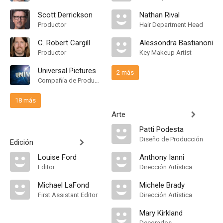
Scott Derrickson
Nathan Rival
Productor
Hair Department Head
C. Robert Cargill
Alessondra Bastianoni
Productor
Key Makeup Artist
Universal Pictures
2 más
Compañía de Produccion
18 más
Arte
Patti Podesta
Diseño de Producción
Edición
Louise Ford
Anthony Ianni
Editor
Dirección Artística
Michael LaFond
Michele Brady
First Assistant Editor
Dirección Artística
Mary Kirkland
Decorados