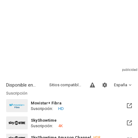
Disponible en...
Sitios compatibles
España
Suscripción
Movistar+ Fibra
Suscripción:
HD
Disponible hasta el Lun, 03 May 2027 (Quedan 8 meses)
SkyShowtime
Suscripción:
4K
Disponible hasta el Lun, 03 May 2027 (Quedan 8 meses)
SkyShowtime Amazon Channel
HDR