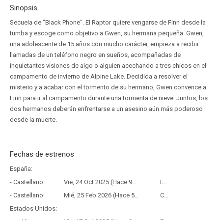
Sinopsis
Secuela de "Black Phone". El Raptor quiere vengarse de Finn desde la
tumba y escoge como objetivo a Gwen, su hermana pequeña. Gwen,
una adolescente de 15 años con mucho carácter, empieza a recibir
llamadas de un teléfono negro en sueños, acompañadas de
inquietantes visiones de algo o alguien acechando a tres chicos en el
campamento de invierno de Alpine Lake. Decidida a resolver el
misterio y a acabar con el tormento de su hermano, Gwen convence a
Finn para ir al campamento durante una tormenta de nieve. Juntos, los
dos hermanos deberán enfrentarse a un asesino aún más poderoso
desde la muerte.
Fechas de estrenos
España:
- Castellano:
Vie, 24 Oct 2025 (Hace 9 meses y 12 días)
Estreno
- Castellano:
Mié, 25 Feb 2026 (Hace 5 meses y 10 días)
Copia Física
Estados Unidos: