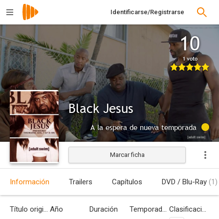
Identificarse/Registrarse
10
1 voto
Black Jesus
A la espera de nueva temporada
Marcar ficha
Información
Trailers
Capítulos
DVD / Blu-Ray
(1)
Título original
Año
Duración
Temporadas
Clasificación por edades