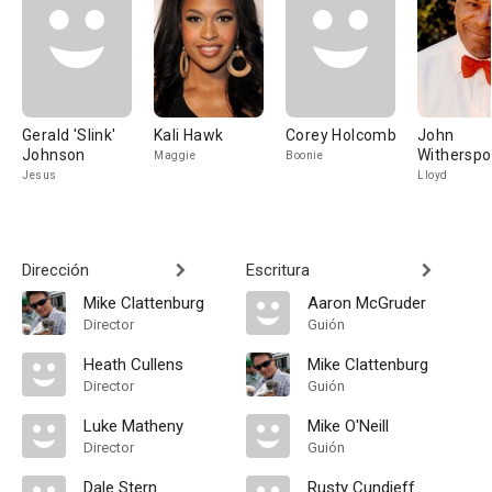
Gerald 'Slink'
Kali Hawk
Corey Holcomb
John
Johnson
Withersp
Maggie
Boonie
Jesus
Lloyd
Dirección
Escritura
Mike Clattenburg
Aaron McGruder
Director
Guión
Heath Cullens
Mike Clattenburg
Director
Guión
Luke Matheny
Mike O'Neill
Director
Guión
Dale Stern
Rusty Cundieff