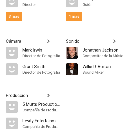
Director
Guión
3 más
1 más
Cámara
Sonido
Mark Irwin
Jonathan Jackson
Director de Fotografía
Compositor de la Música Original
Grant Smith
Willie D. Burton
Director de Fotografía
Sound Mixer
Producción
5 Mutts Productions
Compañía de Produccion
Levity Entertainment Group
Compañía de Produccion