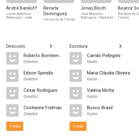
André Bankoff
Renata
Jonas Bloch
Beatriz Se
Dominguez
Lucas Medeiros
José Ramalho
Bárbara de S
Redenção / Juba
Rodrigues / Ramalho
Freitas
Cecília de Sá Freitas
Dirección
Escritura
Roberto Bomtempo
Camilo Pellegrini
Director
Guión
Edson Spinello
Maria Cláudia Oliveira
Director
Guión
César Rodrigues
Valéria Motta
Director
Guión
Cristianne Fridman
Bosco Brasil
Creador
Guión
1 más
2 más