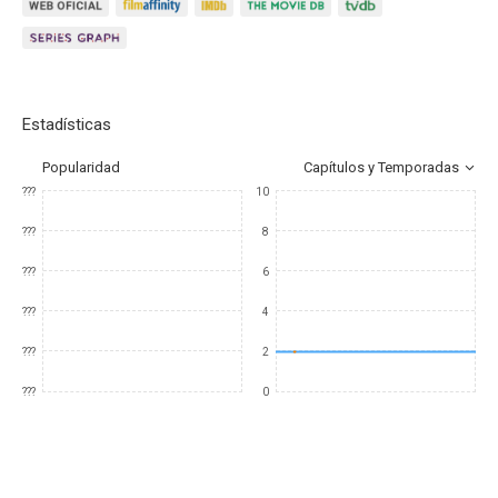
Estadísticas
Popularidad
Capítulos y Temporadas
???
10
???
8
???
6
???
4
???
2
???
0