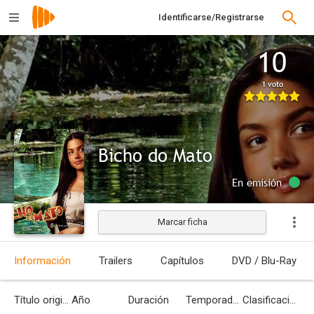
Identificarse/Registrarse
10
1 voto
Bicho do Mato
En emisión
Marcar ficha
Información
Trailers
Capítulos
DVD / Blu-Ray
Título original
Año
Duración
Temporadas
Clasificación por edades