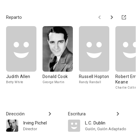
Reparto
Judith Allen
Donald Cook
Russell Hopton
Robert E
Keane
Betty White
George Martin
Randy Randall
Charlie Colli
Dirección
Escritura
Irving Pichel
L.C. Dublin
Director
Guión, Guión Adaptado