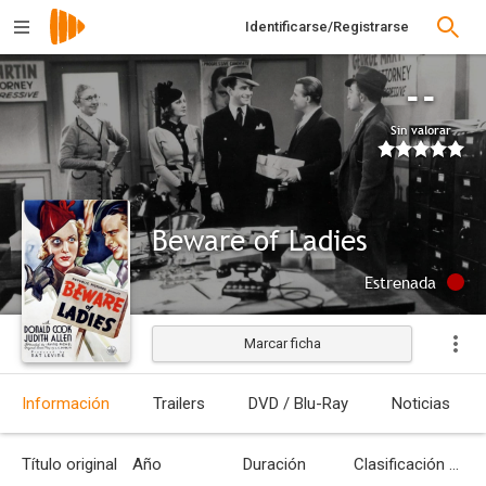
Identificarse/Registrarse
--
Sin valorar
Beware of Ladies
Estrenada
Marcar ficha
Información
Trailers
DVD / Blu-Ray
Noticias
Título original
Año
Duración
Clasificación por edades