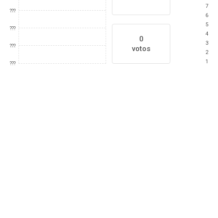
7
???
6
5
???
4
0
3
???
votos
2
1
???