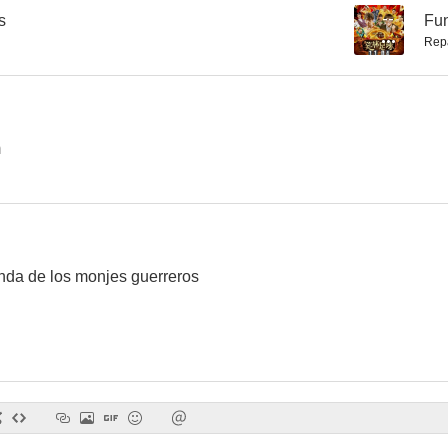
s
--
Fu
Rep
La grulla mágica
A Moment of Romance 2
What a 
m
nda de los monjes guerreros