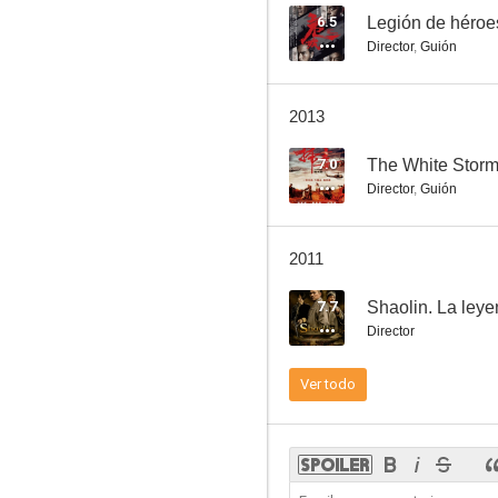
6.5
Legión de héroe
Director
,
Guión
Man Wanted
2013
7.0
The White Stor
Director
,
Guión
2011
7.7
Shaolin. La leye
Director
Ver todo