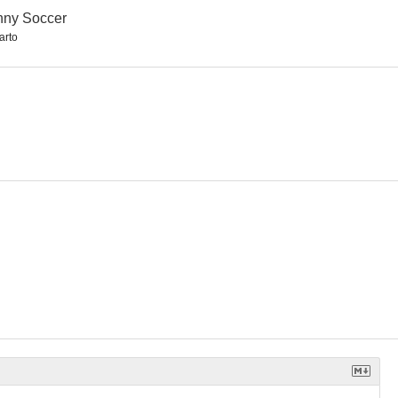
nny Soccer
arto
Hero
Son on the Run