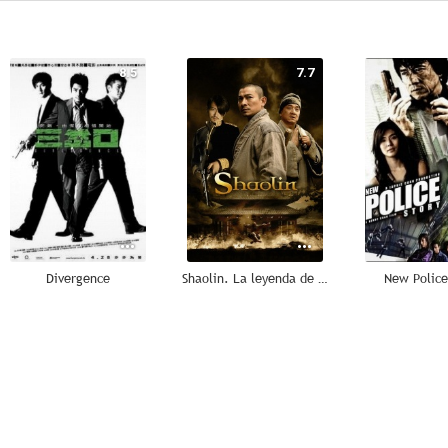
8.5
7.7
Divergence
Shaolin. La leyenda de los monjes guerreros
New Police
6.5
6.3