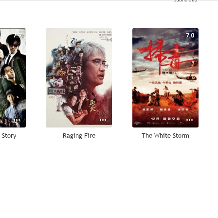
7.7
7.1
7.0
 Story
Raging Fire
The White Storm
5.0
--
--