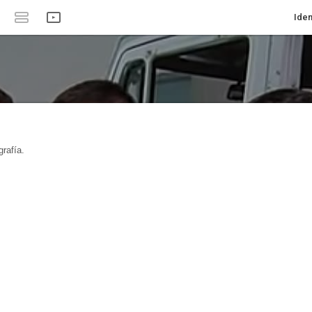
Iden
rafía.