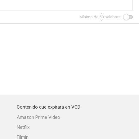
Mínimo de
50
palabras
Contenido que expirara en VOD
Amazon Prime Video
Netflix
Filmin