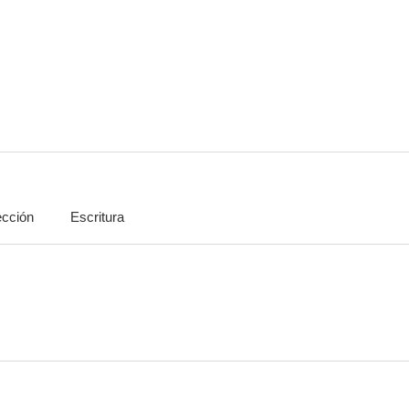
Legión de héroes
Invisible Target (Punto de impacto)
City Under
--
--
ección
Escritura
Experimento letal
Gen-X Cops
Fuerza de 
--
--