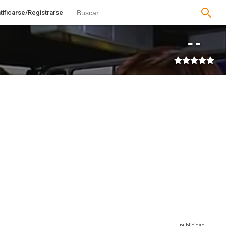
tificarse/Registrarse
--