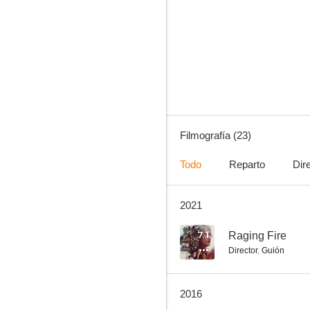
¿Quién soy?
--
Filmografía (23)
Todo
Reparto
Dir
2021
Heroic Duo
--
7.1
Raging Fire
Director
,
Guión
2016