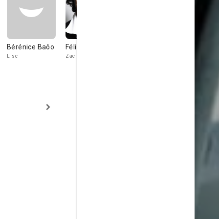
Bérénice Baôo
Félicien Juttner
Flore
Jean-Mich
Bonaventura
Fête
Lise
Zac Romero
Nathalie
Fredou