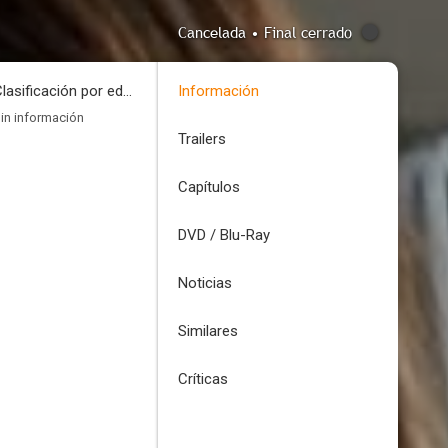
Cancelada • Final cerrado
Clasificación por edades
Información
in información
Trailers
Capítulos
DVD / Blu-Ray
Noticias
Similares
Críticas