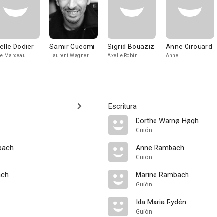
elle Dodier
Samir Guesmi
Sigrid Bouaziz
Anne Girouard
e Marceau
Laurent Wagner
Axelle Robin
Anne
Escritura
Dorthe Warnø Høgh
Guión
bach
Anne Rambach
Guión
ach
Marine Rambach
Guión
Ida Maria Rydén
Guión