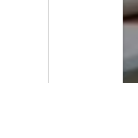
Contenido que expirara en VOD
Amazon Prime Video
Netflix
Filmin
Movistar+