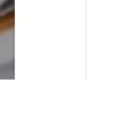
PlayMax
2026
Series populares
La Casa del Dragón
Silo
Ted Lasso
Stuart no consigue salvar el universo