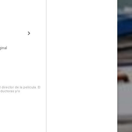
inal
irector de la película. El
oductoras y/o