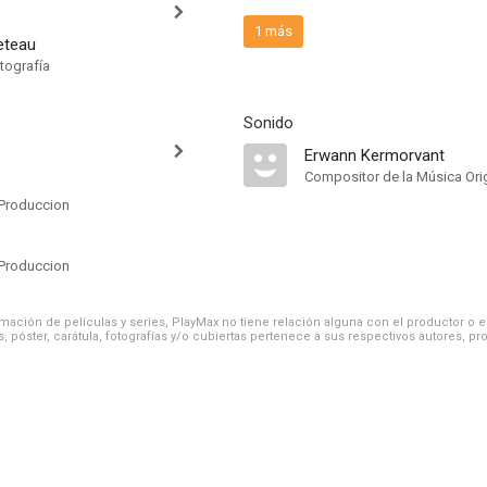
1 más
feteau
tografía
Sonido
Erwann Kermorvant
Compositor de la Música Orig
Produccion
Produccion
ación de películas y series, PlayMax no tiene relación alguna con el productor o el d
, póster, carátula, fotografías y/o cubiertas pertenece a sus respectivos autores, pr