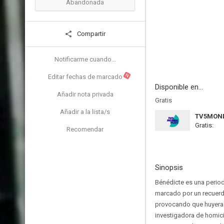
Abandonada
Compartir
Notificarme cuando...
N
Editar fechas de marcado
Disponible en...
Añadir nota privada
Gratis
Añadir a la lista/s
TV5MOND
Gratis:
Recomendar
Sinopsis
Bénédicte es una period
marcado por un recuerdo
provocando que huyera 
investigadora de homici