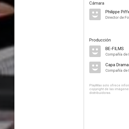
Cámara
Philippe Pif
Director de Fo
Producción
BE-FILMS
Compañía de 
Capa Drama
Compañía de 
PlayMax solo ofrece inform
copyright de las imágenes
distribuidoras.