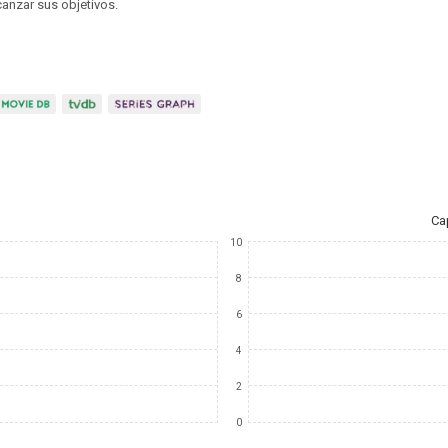
anzar sus objetivos.
Ca
10
8
6
4
2
0