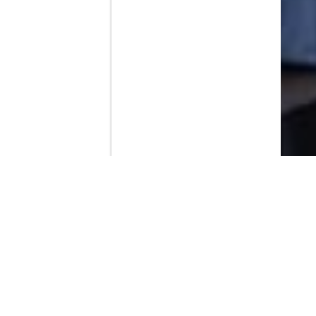
Contenido que expirara en VOD
Amazon Prime Video
Netflix
Filmin
Movistar+
Movistar+ Fibra