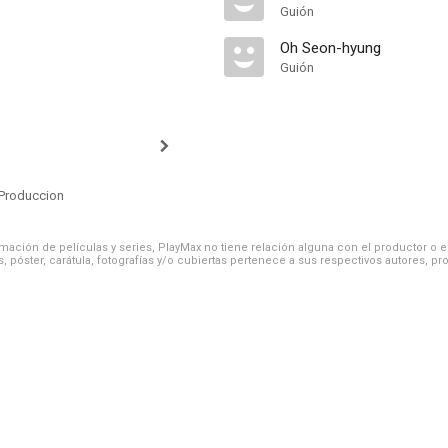
Guión
Oh Seon-hyung
Guión
Produccion
ación de películas y series, PlayMax no tiene relación alguna con el productor o el d
, póster, carátula, fotografías y/o cubiertas pertenece a sus respectivos autores, pr