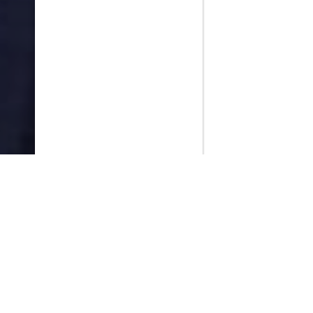
PlayMax
2026
Series populares
La Casa del Dragón
Silo
Stuart no consigue salvar el universo
Ted Lasso
Operaciones especiales: Lioness