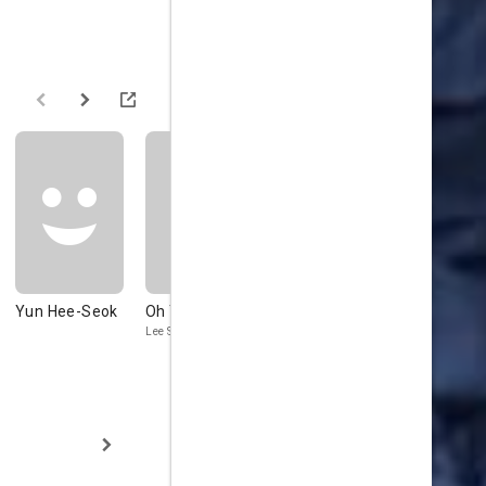
Yun Hee-Seok
Oh Yeon-seo
Hyun-young
An Seo-hy
Park
Lee So-jin
Ji Hyun-yi