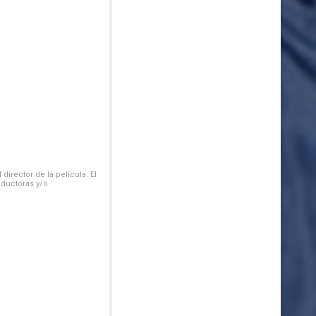
irector de la película. El
oductoras y/o