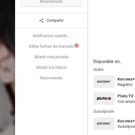
Abandonada
Compartir
Notificarme cuando...
N
Editar fechas de marcado
Añadir nota privada
Disponible en...
Añadir a la lista/s
Gratis
Recomendar
Kocowa+
Registro:
Pluto TV
Con anunc
Suscripción
Kocowa+
Suscripci