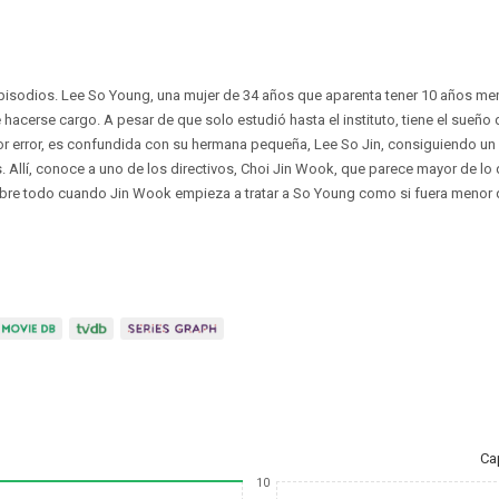
episodios. Lee So Young, una mujer de 34 años que aparenta tener 10 años men
 hacerse cargo. A pesar de que solo estudió hasta el instituto, tiene el sueño 
r error, es confundida con su hermana pequeña, Lee So Jin, consiguiendo un
Allí, conoce a uno de los directivos, Choi Jin Wook, que parece mayor de lo
bre todo cuando Jin Wook empieza a tratar a So Young como si fuera menor 
Ca
10