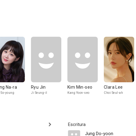
ng Na-ra
Ryu Jin
Kim Min-seo
Clara Lee
 So-young
Ji Seung-il
Kang Yoon-seo
Choi Seul-ah
Escritura
Jung Do-yoon