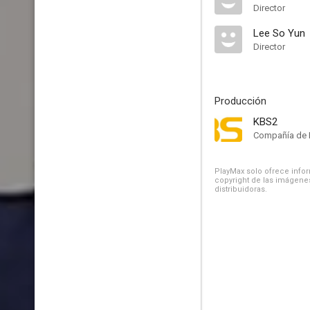
Director
Lee So Yun
Director
Producción
KBS2
Compañía de 
PlayMax solo ofrece inform
copyright de las imágenes
distribuidoras.