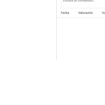
Fecha
Valoración
V
Napoleón, el perrito aventurero
3.0
Blinky Bill, el koala
--