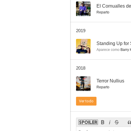
--
El Cornualles de
Reparto
Al diablo con el diablo (Mi amigo el diablo)
2019
6.9
--
Standing Up for
Aparece como
Barry 
2018
--
Terror Nullius
Reparto
Spiceworld. The Movie
Ver todo
6.3