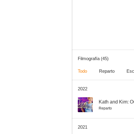
Buscando a Nemo
8.5
Filmografía (45)
Todo
Reparto
Esc
2022
Not Quite Hollywood: The Wild, Untold Story of Ozploitation!
7.5
--
Kath and Kim: Ou
Reparto
2021