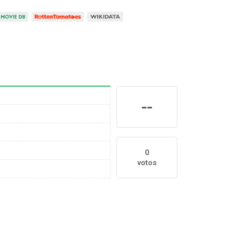
--
0
votos