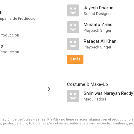
Jayesh Dhakan
tt
Sound Designer
mpañía de Produccion
Mustafa Zahid
Playback Singer
Produccion
Rafaqat Ali Khan
ms
Playback Singer
Produccion
2 más
Costume & Make-Up
Shriniwas Narayan Reddy
Maquilladora
ación de películas y series, PlayMax no tiene relación alguna con el productor o el d
, póster, carátula, fotografías y/o cubiertas pertenece a sus respectivos autores, pr