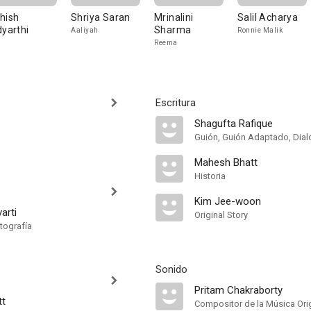
hish
Shriya Saran
Mrinalini
Salil Acharya
dyarthi
Sharma
Aaliyah
Ronnie Malik
Reema
Escritura
Shagufta Rafique
Guión, Guión Adaptado, Dia
Mahesh Bhatt
Historia
Kim Jee-woon
arti
Original Story
tografía
Sonido
Pritam Chakraborty
tt
Compositor de la Música Orig