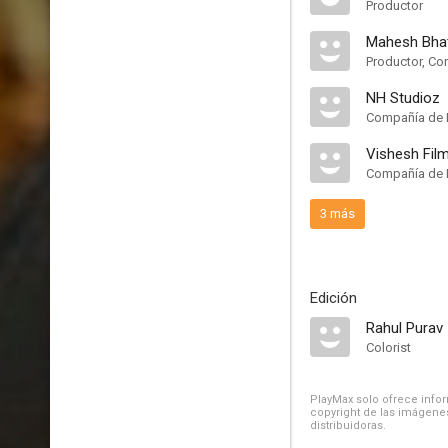
Productor
Mahesh Bha
Productor, Co
NH Studioz
Compañía de 
Vishesh Fil
Compañía de 
3 más
Edición
Rahul Purav
Colorist
PlayMax solo ofrece inform
copyright de las imágenes
distribuidoras.