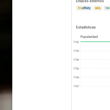
Enlaces externos
Estadísticas
Popularidad
1762
1763
1764
1765
1766
1767