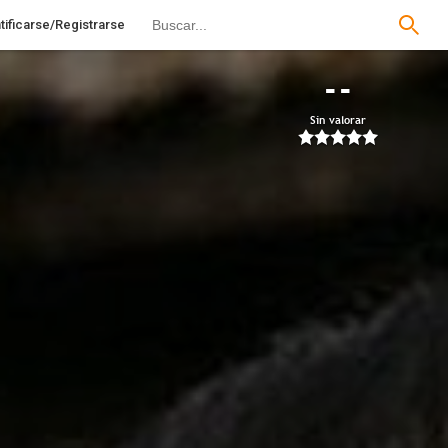
tificarse/Registrarse
--
Sin valorar