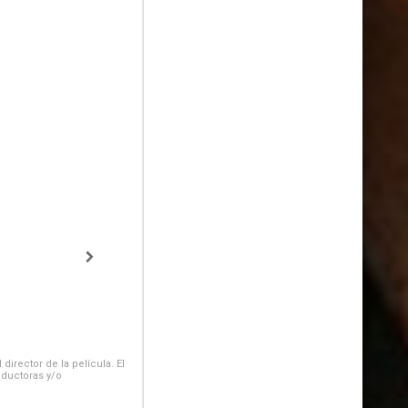
irector de la película. El
oductoras y/o