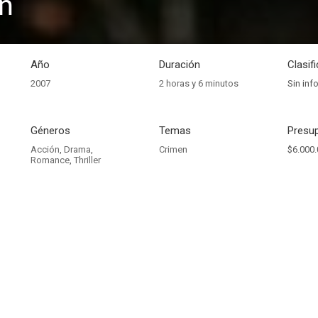
n
Año
Duración
Clasif
2007
2 horas y 6 minutos
Sin inf
Géneros
Temas
Presup
Acción
,
Drama
,
Crimen
$6.000.
Romance
,
Thriller