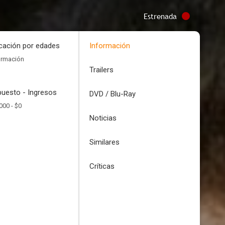
Estrenada
icación por edades
Información
ormación
Trailers
uesto - Ingresos
DVD / Blu-Ray
000 -
$0
Noticias
Similares
Críticas