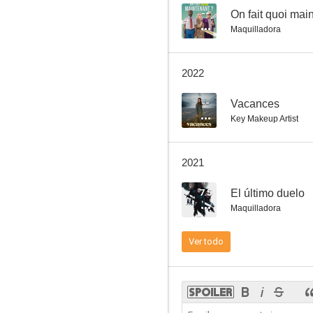
--
On fait quoi mai
Maquilladora
Je n'ai rien oublié
2022
--
Vacances
Key Makeup Artist
2021
7.5
El último duelo
Maquilladora
Ver todo