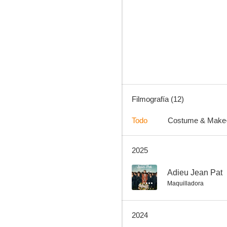
Adieu Jean Pat
--
Filmografía (12)
Todo
Costume & Make
2025
Les papas du dimanche
--
--
Adieu Jean Pat
Maquilladora
2024