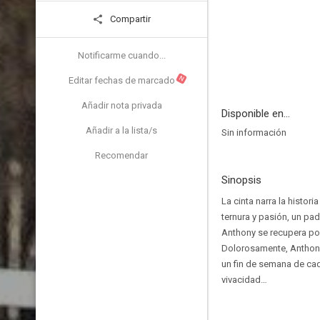
Compartir
Notificarme cuando...
N
Editar fechas de marcado
Añadir nota privada
Disponible en...
Añadir a la lista/s
Sin información
Recomendar
Sinopsis
La cinta narra la histo
ternura y pasión, un pa
Anthony se recupera poc
Dolorosamente, Anthony 
un fin de semana de ca
vivacidad…