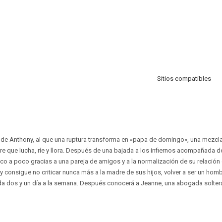
Sitios compatibles
ria de Anthony, al que una ruptura transforma en «papa de domingo», una mezcla
dre que lucha, ríe y llora. Después de una bajada a los infiernos acompañada d
o a poco gracias a una pareja de amigos y a la normalización de su relación c
consigue no criticar nunca más a la madre de sus hijos, volver a ser un hom
da dos y un día a la semana. Después conocerá a Jeanne, una abogada solter