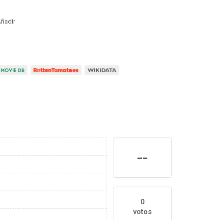
ñadir
--
0
votos