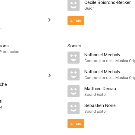
Cécile Boisrond-Becker
Guión
2 más
r
tions
Sonido
Produccion
Nathaniel Mechaly
Compositor de la Música Orig
Nathaniel Méchaly
Compositor de la Música Orig
ache
Matthieu Deniau
Sound Editor
el
Sébastien Noiré
or
Sound Editor
2 más