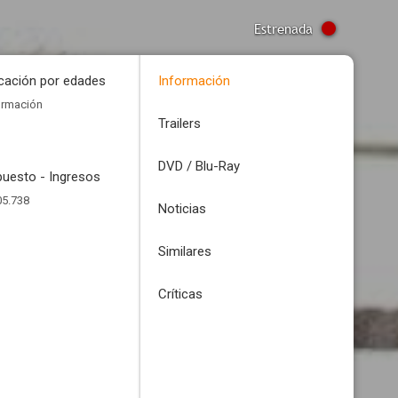
Estrenada
icación por edades
Información
ormación
Trailers
DVD / Blu-Ray
uesto - Ingresos
05.738
Noticias
Similares
Críticas