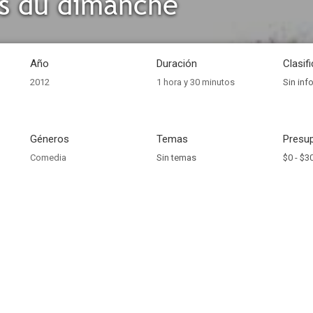
s du dimanche
Año
Duración
Clasif
2012
1 hora y 30 minutos
Sin inf
Géneros
Temas
Presup
Comedia
Sin temas
$0 -
$3