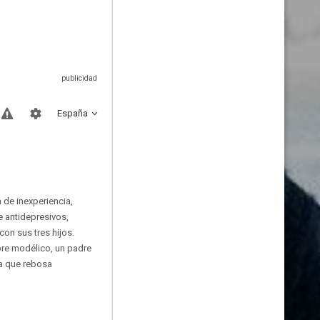
España
 de inexperiencia,
e antidepresivos,
on sus tres hijos.
bre modélico, un padre
a que rebosa