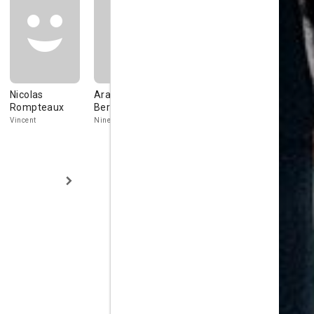
Nicolas
Arauna
Thierry
Sandra Be
Rompteaux
Bernheim-
Lhermitte
Juliette
Dennery
Vincent
Nine
Morgan