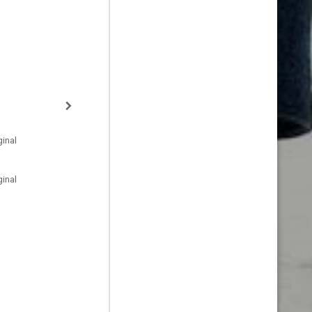
inal
inal