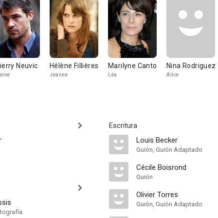
ierry Neuvic
Hélène Fillières
Marilyne Canto
Nina Rodriguez
oine
Jeanne
Léa
Alice
Escritura
r
Louis Becker
Guión, Guión Adaptado
Cécile Boisrond
Guión
Olivier Torres
ssis
Guión, Guión Adaptado
tografía