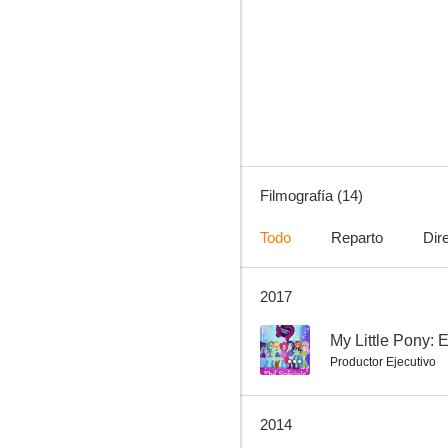
Slugterra
6.9
Filmografía (14)
Todo
Reparto
Dir
2017
Monster High: ¡Monstruos! ¡Cámara! ¡Acción!
--
--
My Little Pony: 
Productor Ejecutivo
2014