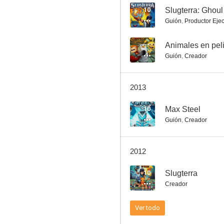
10
Slugterra: Ghou
Guión
,
Productor Ejec
My Little Pony: Equestria Girls Specials
--
Animales en pel
Guión
,
Creador
--
2013
10
Max Steel
Guión
,
Creador
2012
The League of Super Evil
10
Slugterra
Creador
Ver todo