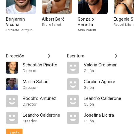
Benjamín
Albert Baró
Gonzalo
Eugenia S
Vicuña
Heredia
Bruno Salvat
Raquel Libe
Torcuato Ferreyra
Aldo Moretti
Dirección
Escritura
Sebastián Pivotto
Valeria Groisman
Director
Guión
Martín Saban
Carolina Aguirre
Director
Guión
Rodolfo Antúnez
Leandro Calderone
Director
Guión
Leandro Calderone
Josefina Licitra
Creador
Guión
1 más