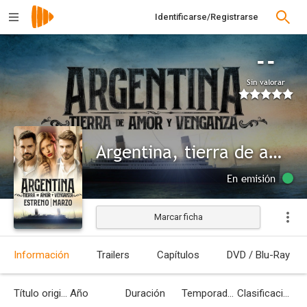
Identificarse/Registrarse
--
Sin valorar
Argentina, tierra de amor y venganza
En emisión
Marcar ficha
Información
Trailers
Capítulos
DVD / Blu-Ray
Título original
Año
Duración
Temporadas
Clasificación por edades