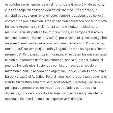
españoles se ven envueltos en el horror de la Guerra Civil de su país;
ellos conseguirán salir con vida de ese infierno. Sin embargo, la
amistad que supieron forjar en esos tiempos de adversidad se verá
corrompida por la traición. Ante una nación devastada por el conflicto
bélico, la Argentina se vislumbrará como el horizonte ideal para
resurgir. Hacia allí partirán los otrora amigos, en tiempos distintos y
con suerte dispar. Torcuato (Vicuña), por caso, será quien consiga los
mayores beneficios en este próspero suelo americano. Por su parte,
Bruno (Baró) se verá perjudicado y llegará con más rezago a la “tierra
prometida”. Pero para otros inmigrantes, en especial las mujeres, esta
nación que promete un futuro venturoso será la que las sucumba al
peor de los calvarios. Ilusionada con la promesa de un posible
matrimonio con un acaudalado argentino, Raquel (Suárez) se subirá al
barco y cruzará el Atlántico. Pero al llegar, comprobará rápidamente el
fraude. Su destino será otro: el burdel. Moretti (Heredia), uno de los
principales promotores del vapor que traslada a europeos a la
Argentina, conocerá a bordo a la ingenua joven y será quien intente
rescatarla de la red de trata en la que se verá inmersa.