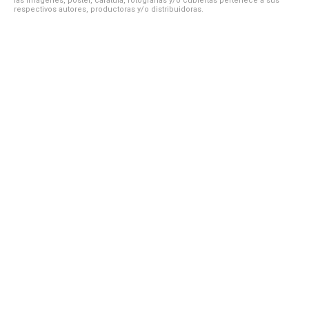
las imágenes, póster, carátula, fotografías y/o cubiertas pertenece a sus
respectivos autores, productoras y/o distribuidoras.