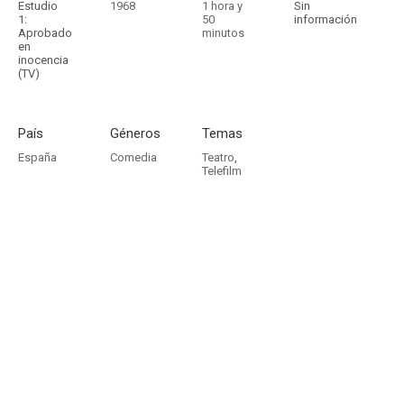
Estudio
1968
1 hora y
Sin
1:
50
información
Aprobado
minutos
en
inocencia
(TV)
País
Géneros
Temas
España
Comedia
Teatro
,
Telefilm