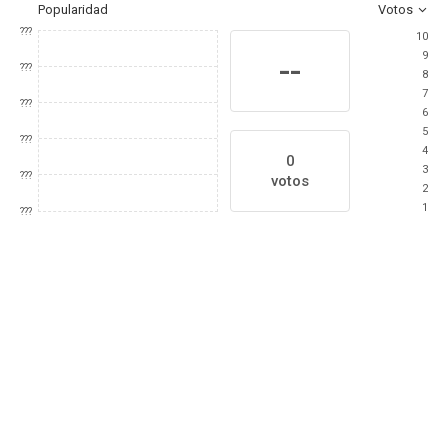
Popularidad
Votos
???
10
9
--
???
8
7
???
6
5
???
4
0
3
???
votos
2
1
???