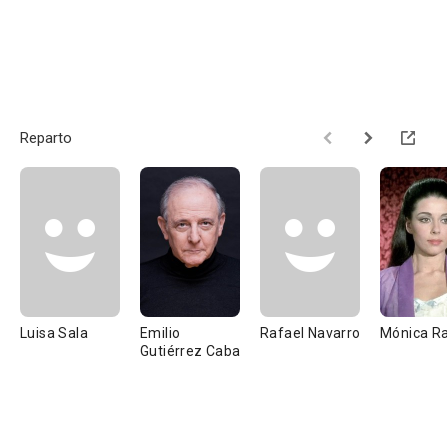
Reparto
Luisa Sala
Emilio
Rafael Navarro
Mónica Ra
Gutiérrez Caba