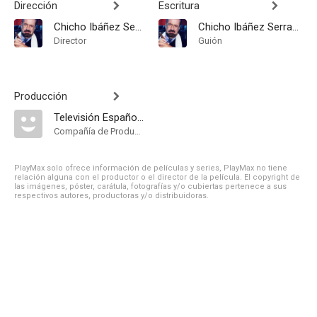
Dirección
Escritura
Chicho Ibáñez Serrador
Chicho Ibáñez Serrador
Director
Guión
Producción
Televisión Española
Compañía de Produccion
PlayMax solo ofrece información de películas y series, PlayMax no tiene
relación alguna con el productor o el director de la película. El copyright de
las imágenes, póster, carátula, fotografías y/o cubiertas pertenece a sus
respectivos autores, productoras y/o distribuidoras.