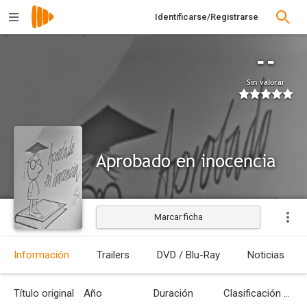
Identificarse/Registrarse
--
Sin valorar
Aprobado en inocencia
Marcar ficha
Información
Trailers
DVD / Blu-Ray
Noticias
Título original
Año
Duración
Clasificación por edades