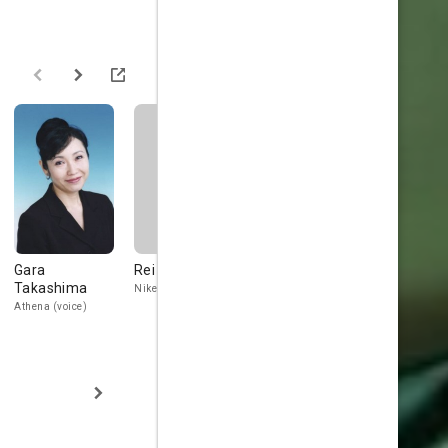
Gara
Rei Igarashi
Rica Fukami
Takaya Has
Takashima
Nike (voice)
Yoshino (voice)
Dr. Kestner (vo
Athena (voice)