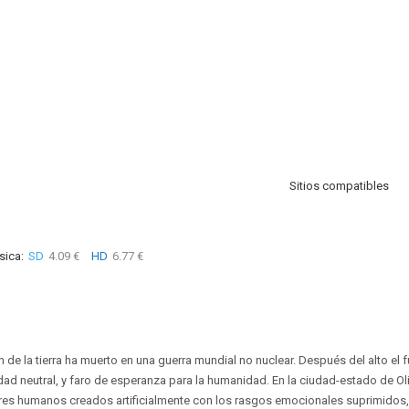
Sitios compatibles
sica:
SD
4.09 €
HD
6.77 €
n de la tierra ha muerto en una guerra mundial no nuclear. Después del alto el
dad neutral, y faro de esperanza para la humanidad. En la ciudad-estado de 
res humanos creados artificialmente con los rasgos emocionales suprimidos, 