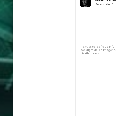
Diseño de Pr
PlayMax solo ofrece inform
copyright de las imágenes
distribuidoras.