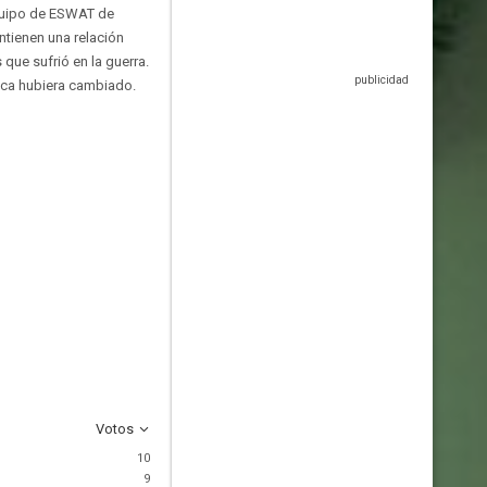
equipo de ESWAT de
ntienen una relación
 que sufrió en la guerra.
unca hubiera cambiado.
Votos
10
9