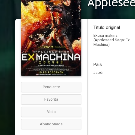
Applesee
Título original
Ekusu makina
(Appleseed Saga: Ex
Machina)
País
Japón
Pendiente
Favorita
Vista
Abandonada