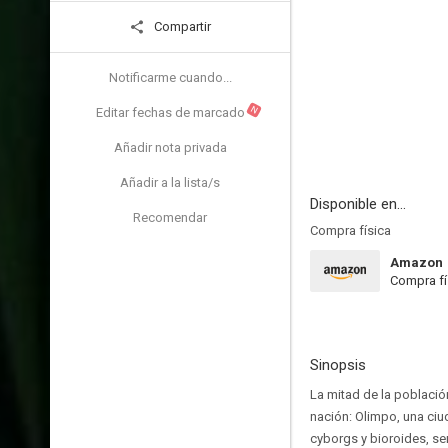
Compartir
Notificarme cuando...
N
Editar fechas de marcado
Añadir nota privada
Añadir a la lista/s
Disponible en...
Recomendar
Compra física
Amazon
Compra fí
Sinopsis
La mitad de la població
nación: Olimpo, una ciu
cyborgs y bioroides, se