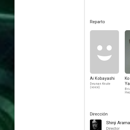
Reparto
Ai Kobayashi
Ko
Ya
Deunan Knute
(voice)
Bri
He
(vo
Dirección
Shinji Arama
Director