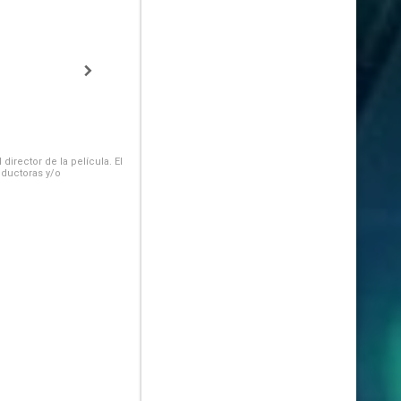
irector de la película. El
oductoras y/o