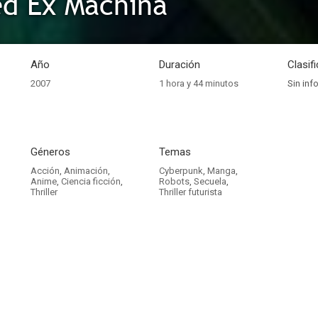
d Ex Machina
Año
Duración
Clasif
2007
1 hora y 44 minutos
Sin inf
Géneros
Temas
Acción
,
Animación
,
Cyberpunk
,
Manga
,
Anime
,
Ciencia ficción
,
Robots
,
Secuela
,
Thriller
Thriller futurista