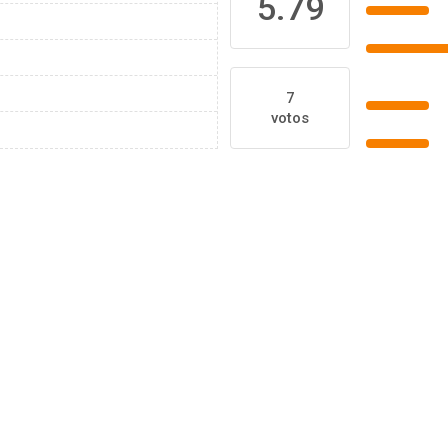
5.79
7
votos