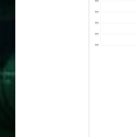
???
???
???
???
???