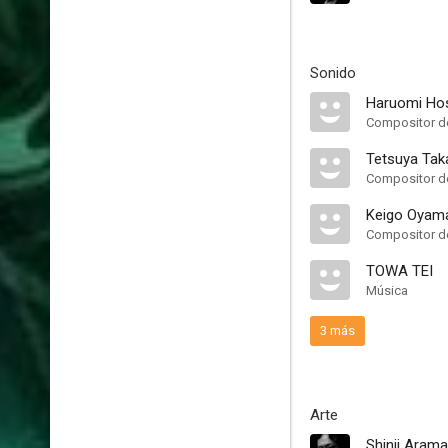
Sonido
Haruomi Ho
Compositor de
Tetsuya Tak
Compositor de
Keigo Oyam
Compositor de
TOWA TEI
Música
3 más
Arte
Shinji Arama