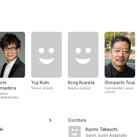
ichi
Yuji Kishi
Kong Kuwata
Shinpachi Tsuji
madera
Tereus (voice)
Aeacus (voice)
Commander Lance
(voice)
aleos
catombcales
ice)
Escritura
ki
Kiyoto Takeuchi
Guión, Guión Adaptado