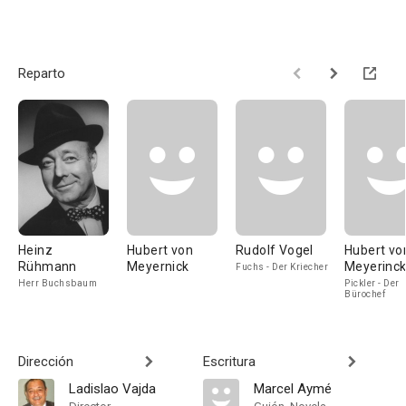
Reparto
Heinz
Hubert von
Rudolf Vogel
Hubert vo
Rühmann
Meyernick
Meyerinc
Fuchs - Der Kriecher
Herr Buchsbaum
Pickler - Der
Bürochef
Dirección
Escritura
Ladislao Vajda
Marcel Aymé