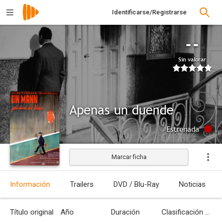
Identificarse/Registrarse
--
Sin valorar
Apenas un duende
Estrenada
Marcar ficha
Información
Trailers
DVD / Blu-Ray
Noticias
Título original
Año
Duración
Clasificación por edades