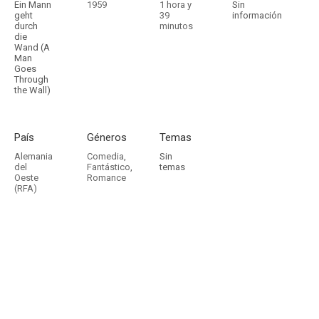
Ein Mann
1959
1 hora y
Sin
geht
39
información
durch
minutos
die
Wand (A
Man
Goes
Through
the Wall)
País
Géneros
Temas
Alemania
Comedia
,
Sin
del
Fantástico
,
temas
Oeste
Romance
(RFA)