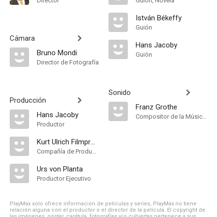
Director
Guión, Novela
István Békeffy
Guión
Cámara
Hans Jacoby
Bruno Mondi
Guión
Director de Fotografía
Sonido
Producción
Franz Grothe
Hans Jacoby
Compositor de la Música Original, Música
Productor
Kurt Ulrich Filmproduktion
Compañía de Produccion
Urs von Planta
Productor Ejecutivo
PlayMax solo ofrece información de películas y series, PlayMax no tiene
relación alguna con el productor o el director de la película. El copyright de
las imágenes, póster, carátula, fotografías y/o cubiertas pertenece a sus