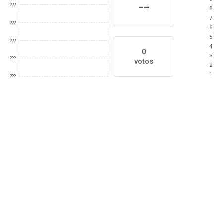
--
???
8
7
???
6
5
???
4
0
3
???
votos
2
1
???