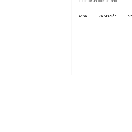
Fecha
Valoración
V
Vale todo
--
Sweet Power
--