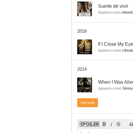
--
Suerte de vivir
Aparece como
Albert
A rastras
2018
--
--
If I Close My E
Aparece como
Ubirat
2014
--
When I Was Aliv
Aparece como
Sênior
A Mulher do meu Amigo
Ver todo
--