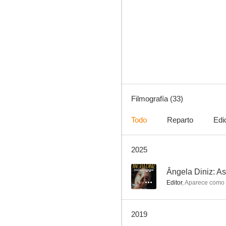
El rey del ganado
--
Filmografía (33)
Todo
Reparto
Edi
2025
If I Close My Eyes Now
--
--
Ângela Diniz: 
Editor
,
Aparece como
2019