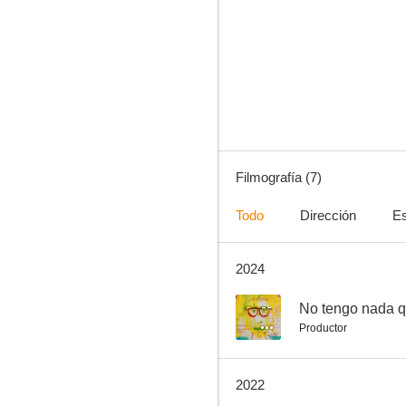
Osa
--
Filmografía (7)
Todo
Dirección
Es
2024
Ordinary People
--
No tengo nada que
Productor
2022