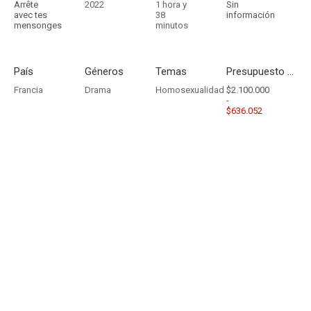
Arrête
2022
1 hora y
Sin
avec tes
38
información
mensonges
minutos
País
Géneros
Temas
Presupuesto - Ingresos
Francia
Drama
Homosexualidad
$2.100.000
-
$636.052