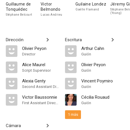
Guillaume de
Victor
Guilaine Londez
Jéremy Gil
Tonquédec
Belmondo
Gaëlle Flamand
Stéphane Bel
(Young)
Stéphane Belcourt
Lucas Andrieu
Dirección
Escritura
Olivier Peyon
Arthur Cahn
Director
Guión
Alice Maurel
Olivier Peyon
Script Supervisor
Guión
Alexia Genty
Vincent Poymiro
Second Assistant Director
Guión
Victor Baussonnie
Cécilia Rouaud
First Assistant Director
Guión
1 más
Cámara