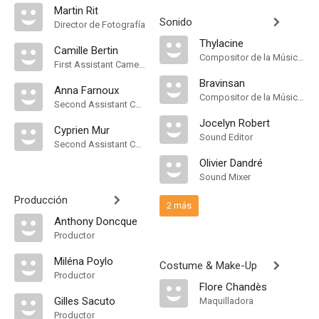
Martin Rit
Sonido
Director de Fotografía
Thylacine
Camille Bertin
Compositor de la Música Original
First Assistant Camera
Bravinsan
Anna Farnoux
Compositor de la Música Original
Second Assistant Camera
Jocelyn Robert
Cyprien Mur
Sound Editor
Second Assistant Camera
Olivier Dandré
Sound Mixer
Producción
2 más
Anthony Doncque
Productor
Miléna Poylo
Costume & Make-Up
Productor
Flore Chandès
Gilles Sacuto
Maquilladora
Productor