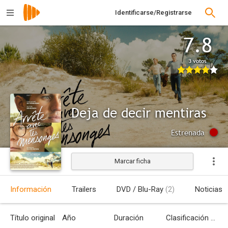
Identificarse/Registrarse
7.8
3 votos
Deja de decir mentiras
Estrenada
Marcar ficha
Información
Trailers
DVD / Blu-Ray
(2)
Noticias
Título original
Año
Duración
Clasificación por edades