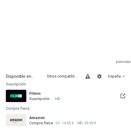
Disponible en...
Sitios compatibles
España
Suscripción
Filmin
Suscripción:
HD
Disponible hasta el Jue, 08 Dic 2033 (Quedan 7 años)
Compra física
Amazon
Compra física:
SD
14.65 €
HD
39.99 €