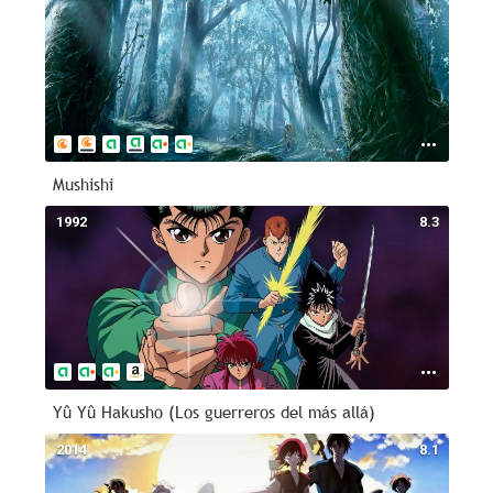
Mushishi
1992
8.3
Yû Yû Hakusho (Los guerreros del más allá)
2014
8.1