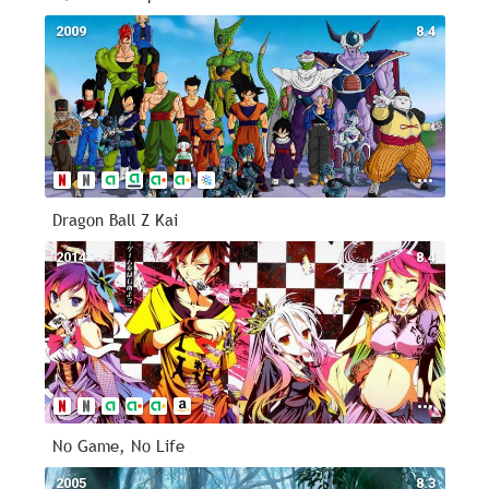
2009
8.4
Dragon Ball Z Kai
2014
8.4
No Game, No Life
2005
8.3