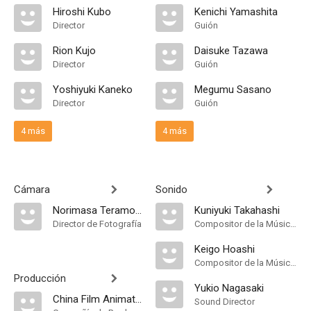
Hiroshi Kubo
Kenichi Yamashita
Director
Guión
Rion Kujo
Daisuke Tazawa
Director
Guión
Yoshiyuki Kaneko
Megumu Sasano
Director
Guión
4 más
4 más
Cámara
Sonido
Norimasa Teramoto
Kuniyuki Takahashi
Director de Fotografía
Compositor de la Música Original
Keigo Hoashi
Compositor de la Música Original
Producción
Yukio Nagasaki
China Film Animation
Sound Director