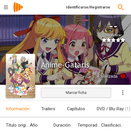
Identificarse/Registrarse
--
Sin valorar
Anime-Gataris
Finalizada
Marcar ficha
Información
Trailers
Capítulos
DVD / Blu-Ray
(1)
Título original
Año
Duración
Temporadas
Clasificación por edades