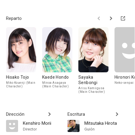
Reparto
Hisako Tojo
Kaede Hondo
Sayaka
Hironori 
Senbongi
Miko Kouenji (Main
Minoa Asagaya
Neko-senpai
Character)
(Main Character)
Arisu Kamiigusa
(Main Character)
Dirección
Escritura
Kenshiro Morii
Mitsutaka Hirota
Director
Guión