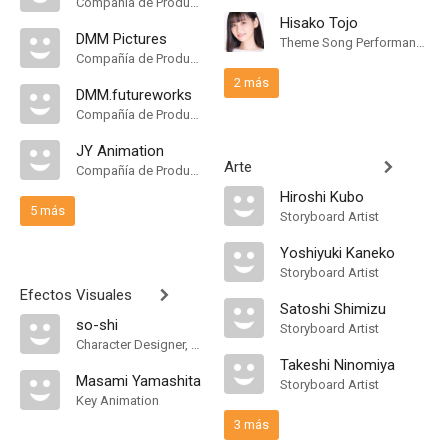
Compañía de Produccion
Hisako Tojo
DMM Pictures
Theme Song Performance
Compañía de Produccion
2 más
DMM.futureworks
Compañía de Produccion
JY Animation
Arte
Compañía de Produccion
Hiroshi Kubo
5 más
Storyboard Artist
Yoshiyuki Kaneko
Storyboard Artist
Efectos Visuales
Satoshi Shimizu
so-shi
Storyboard Artist
Character Designer, Supervising Animation Director
Takeshi Ninomiya
Masami Yamashita
Storyboard Artist
Key Animation
3 más