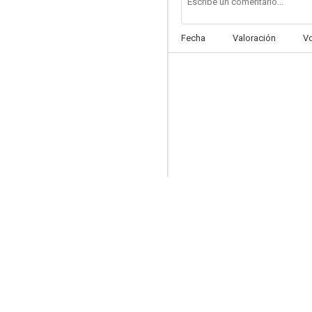
Fecha
Valoración
V
Trucktown
--
The Cat in the Hat Knows a Lot About That!
--