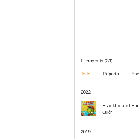
Tarta de Fresa
8.0
Filmografía (33)
Todo
Reparto
Esc
2022
El libro de Winnie the Pooh
--
--
Franklin and Fri
Guión
2019