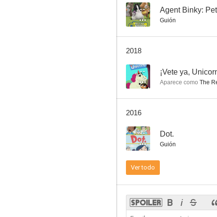
--
Agent Binky: Pet
Guión
Franklin and Friends
2018
--
--
¡Vete ya, Unicor
Aparece como
The Re
2016
--
Dot.
Guión
Dot.
Ver todo
--