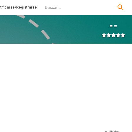
tificarse/Registrarse
--