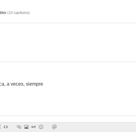
itor
(
10
capítulos
)
El niño de los azotes
ca, a veces, siempre