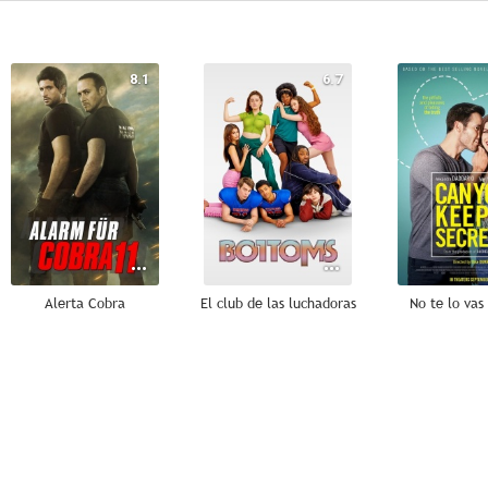
8.1
6.7
Alerta Cobra
El club de las luchadoras
No te lo vas
5.0
5.0