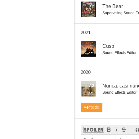
8.2
The Bear
Supervising Sound Ed
Diana Vreeland, la mirada educada
2021
--
Cusp
Sound Effects Editor
2020
7.2
Nunca, casi nun
Sound Effects Editor
Ver todo