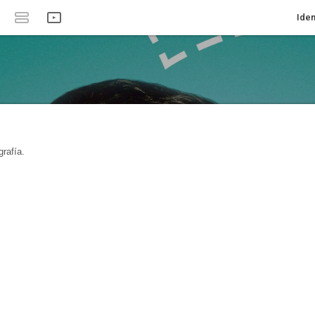
Iden
rafía.