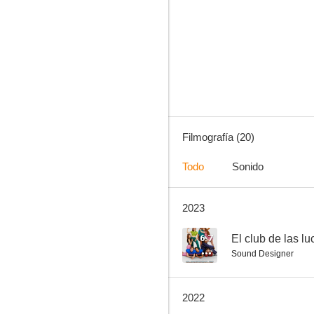
The Square
--
Filmografía (20)
Todo
Sonido
2023
Knife Skills
--
6.7
El club de las l
Sound Designer
2022