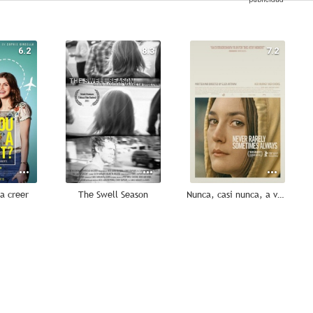
6.2
8.3
7.2
 a creer
The Swell Season
Nunca, casi nunca, a veces, siempre
--
--
--