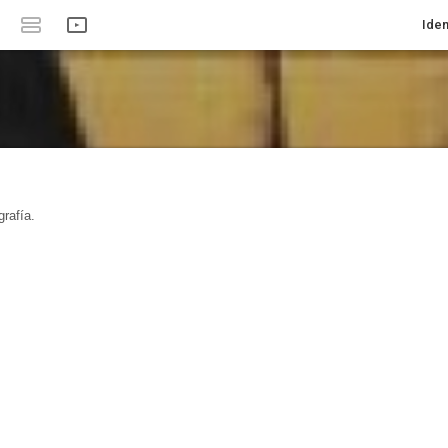
Iden
rafía.