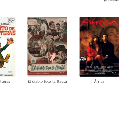
5.5
5.0
--
olteras
El diablo toca la flauta
África
--
--
--