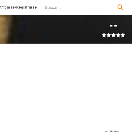
tificarse/Registrarse
--