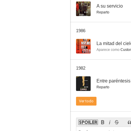
--
A su servicio
Reparto
1986
7.8
La mitad del cie
Aparece como
Custo
1982
--
Entre paréntesis
Reparto
Ver todo