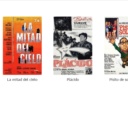
7.8
7.8
La mitad del cielo
Plácido
Pisito de s
--
--