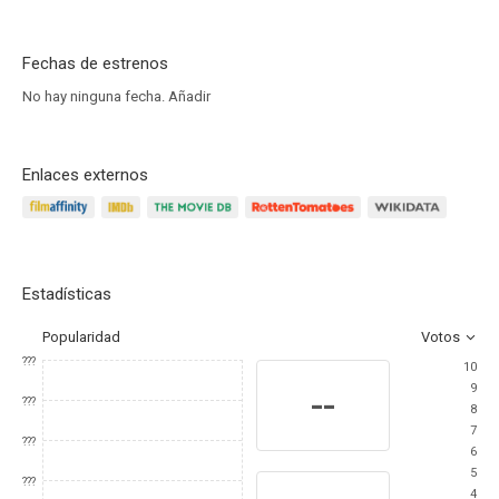
Fechas de estrenos
No hay ninguna fecha.
Añadir
Enlaces externos
Estadísticas
Popularidad
Votos
???
10
9
--
???
8
7
???
6
5
???
4