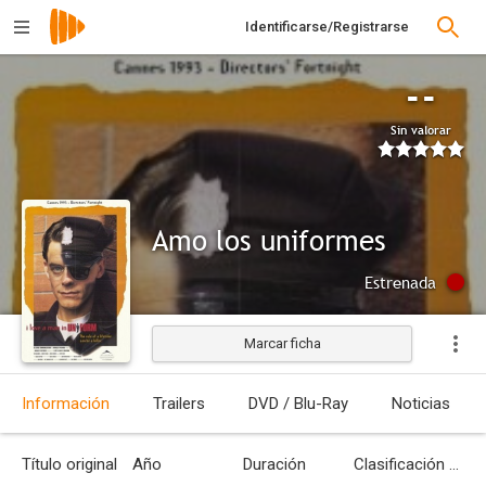
Identificarse/Registrarse
--
Sin valorar
Amo los uniformes
Estrenada
Marcar ficha
Información
Trailers
DVD / Blu-Ray
Noticias
Título original
Año
Duración
Clasificación por edades