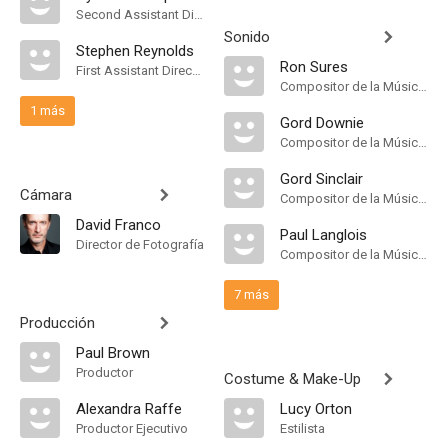
Second Assistant Director
Sonido
Stephen Reynolds
Ron Sures
First Assistant Director
Compositor de la Música Original
1 más
Gord Downie
Compositor de la Música Original
Gord Sinclair
Cámara
Compositor de la Música Original
David Franco
Paul Langlois
Director de Fotografía
Compositor de la Música Original
7 más
Producción
Paul Brown
Productor
Costume & Make-Up
Alexandra Raffe
Lucy Orton
Productor Ejecutivo
Estilista