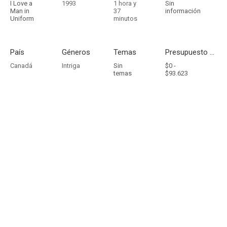
I Love a
1993
1 hora y
Sin
Man in
37
información
Uniform
minutos
País
Géneros
Temas
Presupuesto - Ingresos
Canadá
Intriga
Sin
$0 -
temas
$93.623