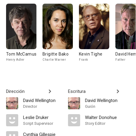
Tom McCamus
Brigitte Bako
Kevin Tighe
David He
Henry Adler
Charlie Warner
Frank
Father
Dirección
Escritura
David Wellington
David Wellington
Director
Guión
Leslie Druker
Walter Donohue
Script Supervisor
Story Editor
Cynthia Gillespie