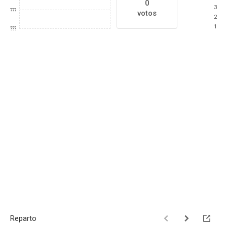
0
3
???
votos
2
1
???
Reparto