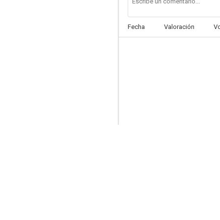
Fecha
Valoración
V
Rhinoceros Eyes
--
Lazos de sangre
--