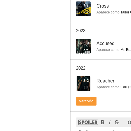
8.1
Cross
Aparece como
Tailor
La tormenta del siglo
2023
6.0
6.8
Accused
Aparece como
Mr. Br
2022
8.2
Reacher
Aparece como
Carl
(
El autoestopista
Ver todo
--