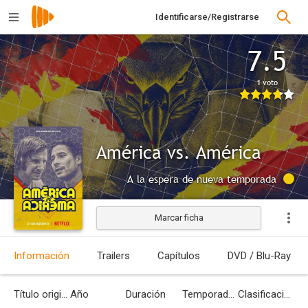
Identificarse/Registrarse
7.5
1 voto
América vs. América
A la espera de nueva temporada
Marcar ficha
Información
Trailers
Capítulos
DVD / Blu-Ray
Título original
Año
Duración
Temporadas
Clasificación por edades