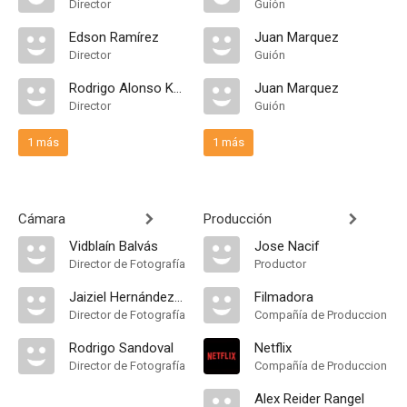
Director
Guión
Edson Ramírez
Juan Marquez
Director
Guión
Rodrigo Alonso Kahlo
Juan Marquez
Director
Guión
1 más
1 más
Cámara
Producción
Vidblaín Balvás
Jose Nacif
Director de Fotografía
Productor
Jaiziel Hernández Máynez
Filmadora
Director de Fotografía
Compañía de Produccion
Rodrigo Sandoval
Netflix
Director de Fotografía
Compañía de Produccion
Alex Reider Rangel