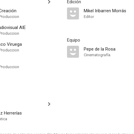
Edición
 Creación
Mikel Iribarren Morrás
Produccion
Editor
iovisual AIE
Produccion
Equipo
sco Viruega
Pepe de la Rosa
Produccion
Cinematografía
Produccion
z Herrerías
stica