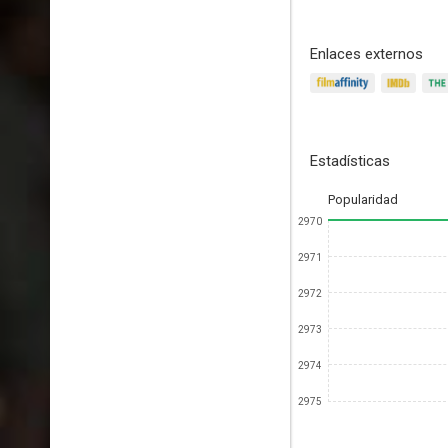
Enlaces externos
Estadísticas
Popularidad
2970
2971
2972
2973
2974
2975