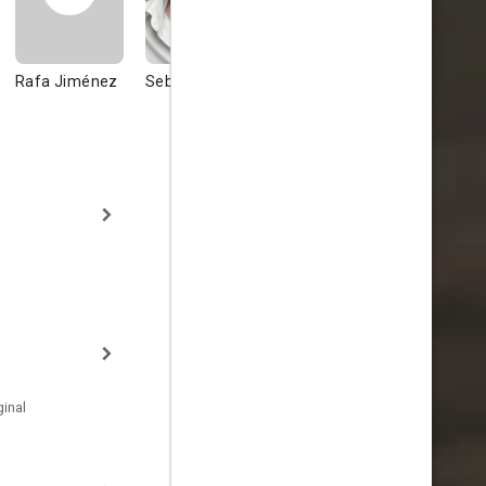
Rafa Jiménez
Sebastián Haro
Rebeca Sala
inal