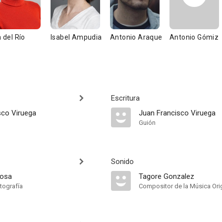
a del Río
Isabel Ampudia
Antonio Araque
Antonio Gómiz
Escritura
sco Viruega
Juan Francisco Viruega
Guión
Sonido
Rosa
Tagore Gonzalez
tografía
Compositor de la Música Orig