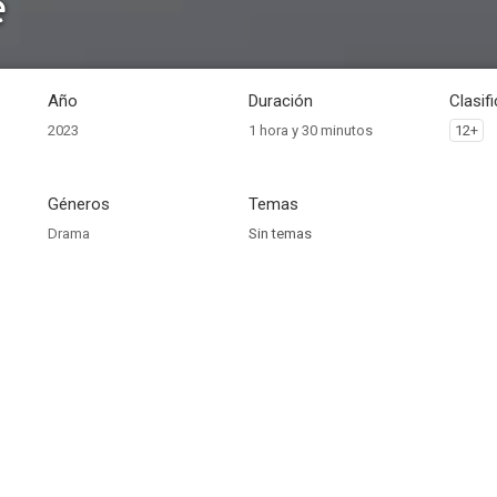
e
Año
Duración
Clasif
2023
1 hora y 30 minutos
12+
Géneros
Temas
Drama
Sin temas