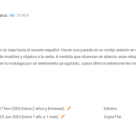
sica:
HD
15.95 €
 un viaje hacia el sureste español. Hacen una parada en un cortijo aislado en 
de muebles y objetos a la venta. A medida que observan en silencio esas reliq
ben la nostalgia por un sentimiento ya agotado, cuyos últimos estertores les m
.
 17 Nov 2023 (Hace 2 años y 8 meses)
Estreno
 25 Jun 2025 (Hace 1 año y 1 mes)
Copia Física