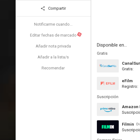
Compartir
Notificarme cuando...
N
Editar fechas de marcado
Disponible en...
Añadir nota privada
Gratis
Añadir a la lista/s
CanalSu
Recomendar
Gratis:
eFilm
Registro:
Suscripción
Amazon 
Suscripci
Filmin
Di
Suscripci