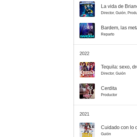
6.5
La vida de Brian
Director
,
Guión
,
Produ
El guardián de la cueva
6.0
Bardem, las met
Reparto
7.3
2022
6.5
Tequila: sexo, dr
Director
,
Guión
6.5
Cerdita
Productor
Che: El argentino
6.6
2021
4.1
Cuidado con lo 
Guión