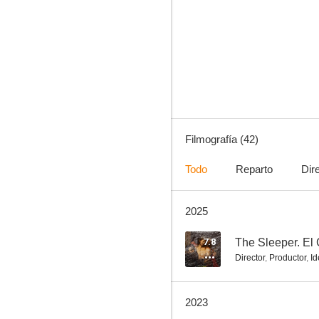
Cerdita
5.8
Filmografía (42)
Todo
Reparto
Dir
2025
Astérix y Obélix: Al servicio de Su Majestad
8.0
7.8
Director
,
Productor
,
Id
2023