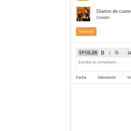
--
Diarios de cuar
Creador
Ver todo
El monje
6.3
Fecha
Valoración
V
Champions
6.1