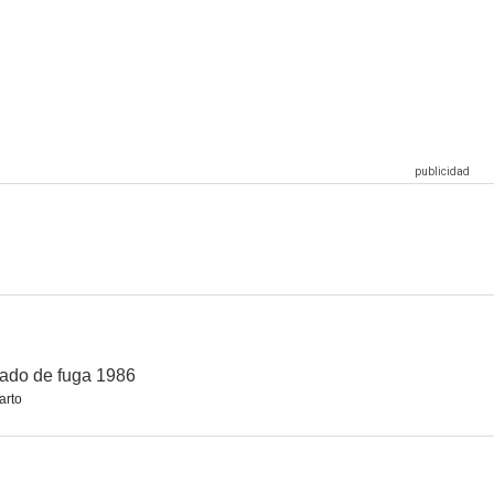
gle
Un bandido honrado
Bolívar: Una lucha admirable
--
--
--
s labios
Love Film Festival
La captura
--
--
--
ado de fuga 1986
arto