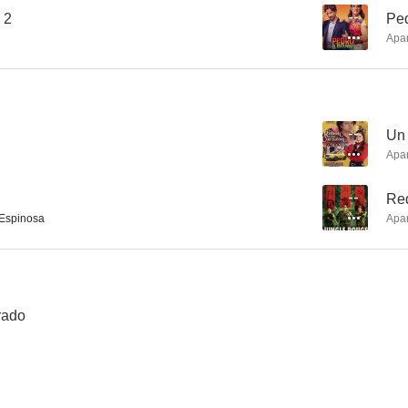
 2
--
Pe
Apa
A mano limpia
Elipsis
Las cartas d
--
--
--
Un 
Apa
--
Re
Espinosa
Apa
La pena máxima
Pedro el escamoso
rado
--
--