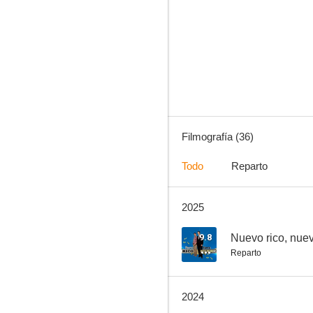
Pedro el escamoso: Más escamoso que nunca
--
Filmografía (36)
Todo
Reparto
2025
Periodo de prueba
--
9.8
Nuevo rico, nue
Reparto
2024