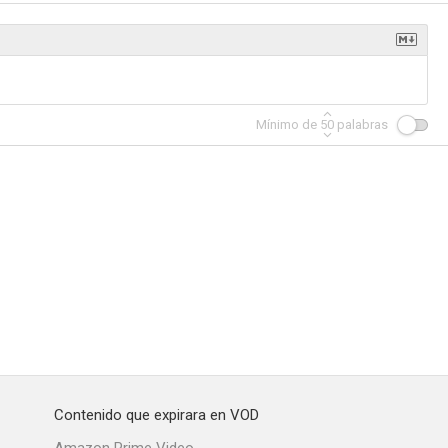
La alternativa del escorpión
La gente de la Universal
Azúcar
Mínimo de
50
palabras
Contenido que expirara en VOD