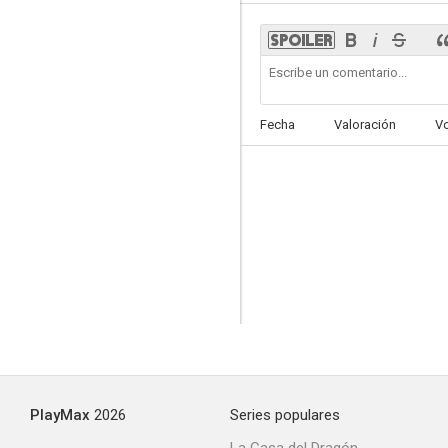
La Viuda de Blanco
Fecha
Valoración
V
PlayMax
2026
Series populares