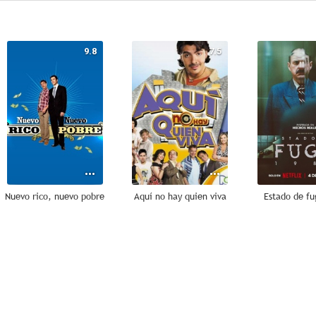
9.8
7.5
Nuevo rico, nuevo pobre
Aquí no hay quien viva
Estado de f
--
--