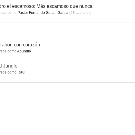
dro el escamoso: Más escamoso que nunca
rece como
Pastor Fernando Gaitán García
(
23
capítulos
)
el gordo
2600 metros
Dora, la celadora
--
--
--
rabón con corazón
rece como
Abundio
d Jungle
rece como
Raul
Es mejor ser rico que pobre
La sombra del arco iris
La deuda
--
--
--