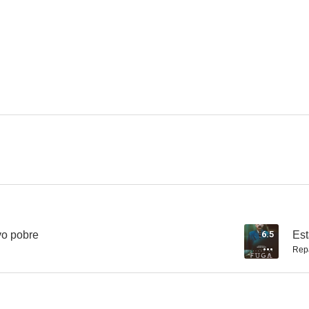
Un rabón con corazón
Elipsis
Red Jun
--
--
El tesoro
Azúcar
Sin mover lo
--
--
vo pobre
6.5
Est
Rep