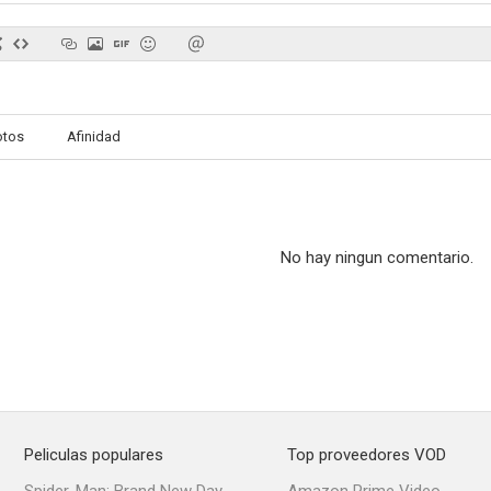
De amores y delitos: El alma del maíz
La deuda
otos
Afinidad
No hay ningun comentario.
Peliculas populares
Top proveedores VOD