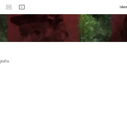
Iden
rafía.