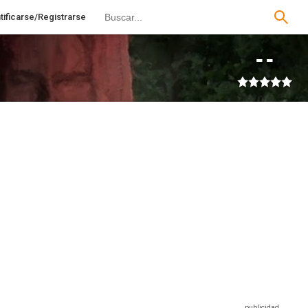
tificarse/Registrarse
--