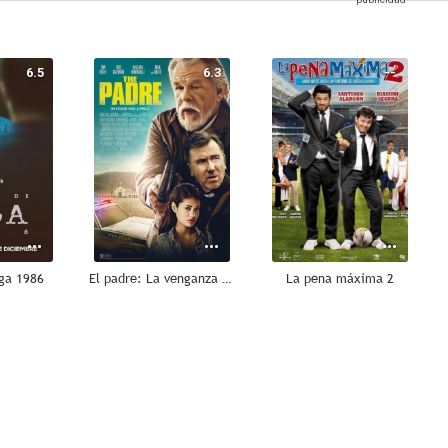
6.5
6.3
--
uga 1986
El padre: La venganza tiene un precio
La pena máxima 2
--
--
--