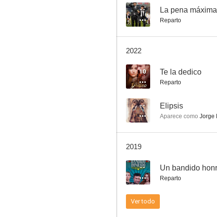
--
La pena máxima
Reparto
Gordo, calvo y bajito
2022
--
10
Te la dedico
Reparto
--
Elipsis
Aparece como
Jorge 
2019
Te busco
--
Un bandido hon
--
Reparto
Ver todo