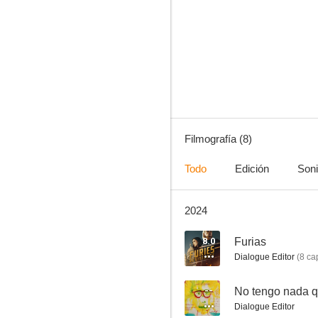
Memorias de París
4.3
Filmografía (8)
Todo
Edición
Son
2024
El rey de las sombras
8.0
Furias
Dialogue Editor
(
8
cap
--
No tengo nada que
Dialogue Editor