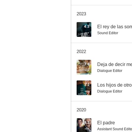
2023
4.3
El rey de las so
Sound Editor
2022
7.8
Deja de decir me
Dialogue Editor
7.2
Los hijos de otr
Dialogue Editor
2020
8.2
El padre
Assistant Sound Edito