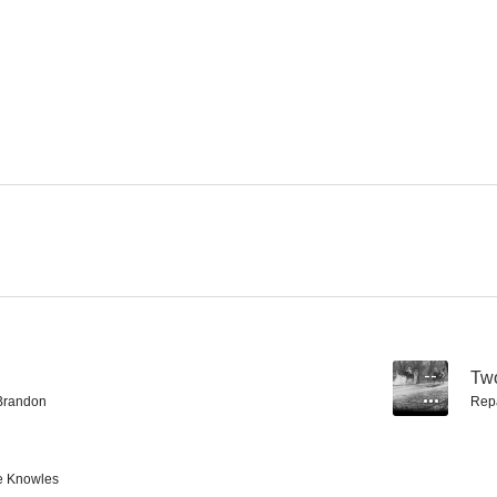
--
Tw
Brandon
Rep
e Knowles