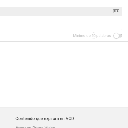
Mínimo de
50
palabras
Contenido que expirara en VOD