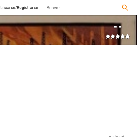
tificarse/Registrarse
--