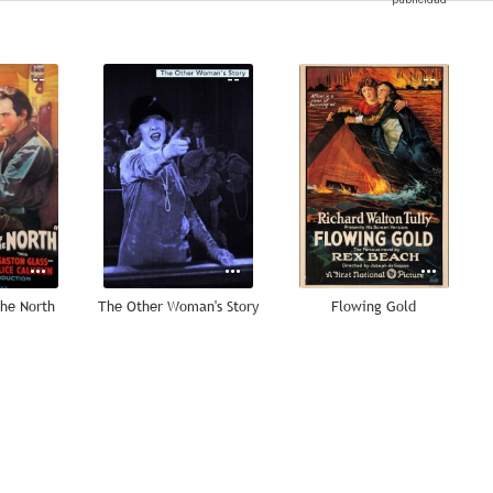
--
--
--
the North
The Other Woman's Story
Flowing Gold