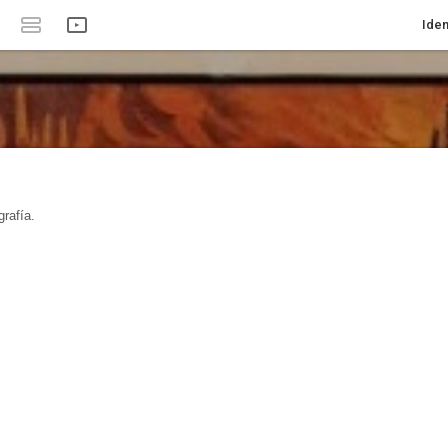
Iden
rafía.