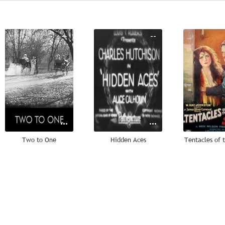
--
--
Two to One
Hidden Aces
Tentacles of 