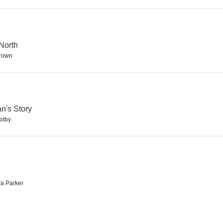
 North
rown
n's Story
olby
a Parker